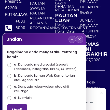
Presint 5,
PELAWAT
LAZIM
PAUTAN
PENAFIAN
BULAN INI :
62200
SWASTA
PETA LAMAN
96,489
PAUTAN
PUTRAJAYA
PAUTAN
PELANCONG
LUAR
JUMLAH
+603
ADUAN &
Portal
PELAWAT
8000
PERTANYAAN
MyGOVERNMENT
TAHUN INI :
Portal Data
8000
Terbuka
5,499,074
−
×
Sektor Awam
Undian
KEMAS
+603
KINI
8891
Bagaimana anda mengetahui tentang
TERAKHIR
kami?
7100
30/07/2026
a.
Daripada media sosial (seperti
Facebook, Instagram, TikTok, X/Twitter)
b.
Daripada Laman Web Kementerian
Penafian : Kerajaan Malaysia dan Kementerian
atau Agensi lain.
Pelancongan Seni dan Budaya (MOTAC) adalah tidak
c.
Daripada rakan-rakan atau ahli
bertanggungjawab atas kehilangan atau kerugian yang
keluarga.
disebabkan oleh penggunaan mana-mana maklumat
Selamat Datang
d.
Lain-lain.
yang diperolehi dari portal ini.
Apa Khabar! Selamat datang ke Portal Rasmi Kementerian
Pelancongan, Seni dan Budaya
Undi