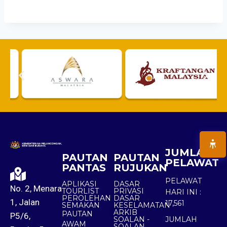
JUMLAH
PAUTAN
PAUTAN
PELAWAT
PANTAS
RUJUKAN
PELAWAT
APLIKASI
DASAR
No. 2, Menara
TOURLIST
PRIVASI
HARI INI :
PEROLEHAN
DASAR
1, Jalan
17,561
SEMAKAN
KESELAMATAN
ARKIB
PAUTAN
P5/6,
SOALAN -
JUMLAH
AWAM
SOALAN