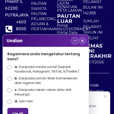
Presint 5,
PELAWAT
LAZIM
PAUTAN
PENAFIAN
BULAN INI :
62200
SWASTA
PETA LAMAN
142,658
PAUTAN
PUTRAJAYA
PAUTAN
PELANCONG
LUAR
JUMLAH
+603
ADUAN &
Portal
PELAWAT
8000
PERTANYAAN
MyGOVERNMENT
TAHUN INI :
Portal Data
8000
Terbuka
5,545,243
−
×
Sektor Awam
Undian
KEMAS
+603
KINI
8891
Bagaimana anda mengetahui tentang
TERAKHIR
kami?
7100
30/07/2026
a.
Daripada media sosial (seperti
Facebook, Instagram, TikTok, X/Twitter)
b.
Daripada Laman Web Kementerian
Penafian : Kerajaan Malaysia dan Kementerian
atau Agensi lain.
Pelancongan Seni dan Budaya (MOTAC) adalah tidak
c.
Daripada rakan-rakan atau ahli
bertanggungjawab atas kehilangan atau kerugian yang
keluarga.
disebabkan oleh penggunaan mana-mana maklumat
Selamat Datang
d.
Lain-lain.
yang diperolehi dari portal ini.
Apa Khabar! Selamat datang ke Portal Rasmi Kementerian
Pelancongan, Seni dan Budaya
Undi