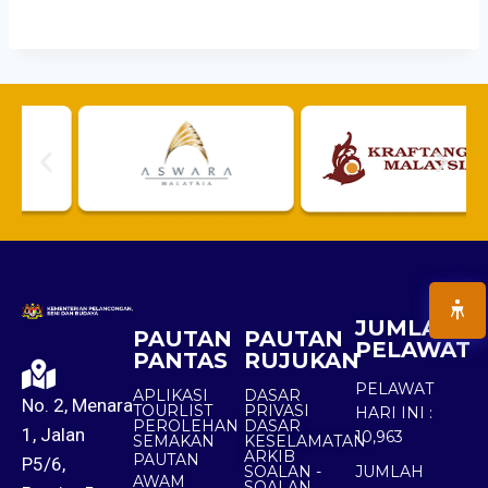
JUMLAH
PAUTAN
PAUTAN
PELAWAT
PANTAS
RUJUKAN
PELAWAT
APLIKASI
DASAR
No. 2, Menara
TOURLIST
PRIVASI
HARI INI :
PEROLEHAN
DASAR
1, Jalan
10,963
SEMAKAN
KESELAMATAN
ARKIB
PAUTAN
P5/6,
SOALAN -
JUMLAH
AWAM
SOALAN