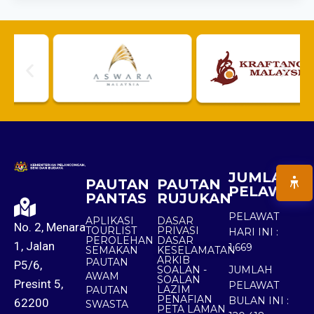
JUMLAH
PAUTAN
PAUTAN
PELAWAT
PANTAS
RUJUKAN
PELAWAT
APLIKASI
DASAR
No. 2, Menara
TOURLIST
PRIVASI
HARI INI :
PEROLEHAN
DASAR
1, Jalan
1,669
SEMAKAN
KESELAMATAN
ARKIB
PAUTAN
P5/6,
SOALAN -
JUMLAH
AWAM
SOALAN
Presint 5,
PELAWAT
LAZIM
PAUTAN
PENAFIAN
BULAN INI :
62200
SWASTA
PETA LAMAN