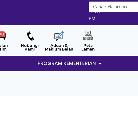
7/8/2026
12:23
PM
alan
Hubungi
Aduan &
Peta
zim
Kami
Maklum Balas
Laman
PROGRAM KEMENTERIAN