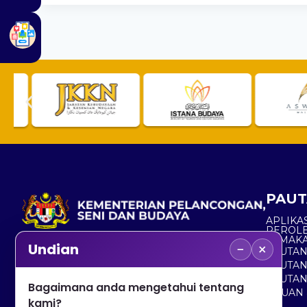
PAUT
APLIKAS
PEROL
SEMAK
−
×
Undian
PAUTA
No. 2, Menara 1, Jalan P5/6, Presint 5,
PAUTAN
62200 PUTRAJAYA
PAUTA
Bagaimana anda mengetahui tentang
ADUAN 
+603 8000 8000
kami?