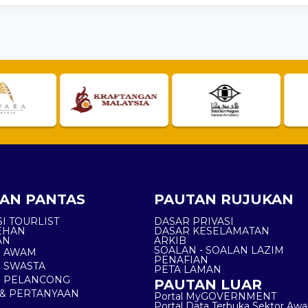
AN PANTAS
PAUTAN RUJUKAN
I TOURLIST
DASAR PRIVASI
EHAN
DASAR KESELAMATAN
AN
ARKIB
SOALAN - SOALAN LAZIM
N AWAM
PENAFIAN
 SWASTA
PETA LAMAN
N PELANCONG
PAUTAN LUAR
& PERTANYAAN
Portal MyGOVERNMENT
Portal Data Terbuka Sektor Aw