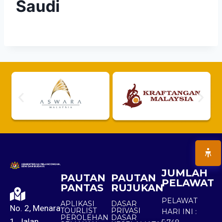
Saudi
JUMLAH
PAUTAN
PAUTAN
PELAWAT
PANTAS
RUJUKAN
PELAWAT
APLIKASI
DASAR
No. 2, Menara
TOURLIST
PRIVASI
HARI INI :
PEROLEHAN
DASAR
1, Jalan