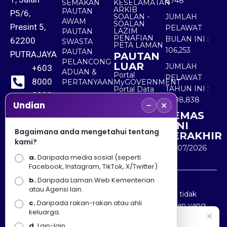
5,748
SEMAKAN
KESELAMATAN
ARKIB
PAUTAN
P5/6,
SOALAN -
JUMLAH
AWAM
SOALAN
Presint 5,
PELAWAT
LAZIM
PAUTAN
PENAFIAN
BULAN INI :
62200
SWASTA
PETA LAMAN
106,253
PAUTAN
PUTRAJAYA
PAUTAN
PELANCONG
LUAR
JUMLAH
+603
ADUAN &
Portal
PELAWAT
8000
PERTANYAAN
MyGOVERNMENT
TAHUN INI :
Portal Data
8000
Terbuka
5,508,838
−
×
Sektor Awam
Undian
KEMAS
+603
KINI
8891
Bagaimana anda mengetahui tentang
TERAKHIR
kami?
7100
30/07/2026
a.
Daripada media sosial (seperti
Facebook, Instagram, TikTok, X/Twitter)
b.
Daripada Laman Web Kementerian
Penafian : Kerajaan Malaysia dan Kementerian
atau Agensi lain.
Pelancongan Seni dan Budaya (MOTAC) adalah tidak
c.
Daripada rakan-rakan atau ahli
bertanggungjawab atas kehilangan atau kerugian yang
keluarga.
disebabkan oleh penggunaan mana-mana maklumat
Selamat Datang
d.
Lain-lain.