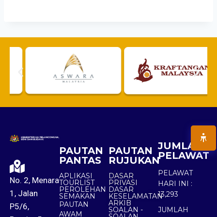
JUMLAH
PAUTAN
PAUTAN
PELAWAT
PANTAS
RUJUKAN
PELAWAT
APLIKASI
DASAR
No. 2, Menara
TOURLIST
PRIVASI
HARI INI :
PEROLEHAN
DASAR
1, Jalan
13,293
SEMAKAN
KESELAMATAN
ARKIB
PAUTAN
P5/6,
SOALAN -
JUMLAH
AWAM
SOALAN