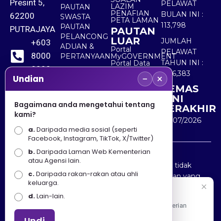
Presint 5,
PELAWAT
LAZIM
PAUTAN
PENAFIAN
BULAN INI :
62200
SWASTA
PETA LAMAN
113,798
PAUTAN
PUTRAJAYA
PAUTAN
PELANCONG
LUAR
JUMLAH
+603
ADUAN &
Portal
PELAWAT
8000
PERTANYAAN
MyGOVERNMENT
TAHUN INI :
Portal Data
8000
Terbuka
5,516,383
−
×
Sektor Awam
Undian
KEMAS
+603
KINI
8891
Bagaimana anda mengetahui tentang
TERAKHIR
kami?
7100
30/07/2026
a.
Daripada media sosial (seperti
Facebook, Instagram, TikTok, X/Twitter)
b.
Daripada Laman Web Kementerian
Penafian : Kerajaan Malaysia dan Kementerian
atau Agensi lain.
Pelancongan Seni dan Budaya (MOTAC) adalah tidak
c.
Daripada rakan-rakan atau ahli
bertanggungjawab atas kehilangan atau kerugian yang
keluarga.
disebabkan oleh penggunaan mana-mana maklumat
Selamat Datang
d.
Lain-lain.
yang diperolehi dari portal ini.
Apa Khabar! Selamat datang ke Portal Rasmi Kementerian
Pelancongan, Seni dan Budaya
Undi