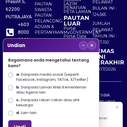
Presint 5,
PELAWAT
LAZIM
PAUTAN
PENAFIAN
BULAN INI :
62200
SWASTA
PETA LAMAN
124,565
PAUTAN
PUTRAJAYA
PAUTAN
PELANCONG
LUAR
JUMLAH
+603
ADUAN &
Portal
PELAWAT
8000
PERTANYAAN
MyGOVERNMENT
TAHUN INI :
Portal Data
8000
Terbuka
5,527,150
−
×
Sektor Awam
Undian
KEMAS
+603
KINI
8891
Bagaimana anda mengetahui tentang
TERAKHIR
kami?
7100
30/07/2026
a.
Daripada media sosial (seperti
Facebook, Instagram, TikTok, X/Twitter)
b.
Daripada Laman Web Kementerian
Penafian : Kerajaan Malaysia dan Kementerian
atau Agensi lain.
Pelancongan Seni dan Budaya (MOTAC) adalah tidak
c.
Daripada rakan-rakan atau ahli
bertanggungjawab atas kehilangan atau kerugian yang
keluarga.
disebabkan oleh penggunaan mana-mana maklumat
Selamat Datang
d.
Lain-lain.
yang diperolehi dari portal ini.
Apa Khabar! Selamat datang ke Portal Rasmi Kementerian
Pelancongan, Seni dan Budaya
Undi