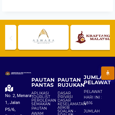
JUMLAH
PAUTAN
PAUTAN
PELAWAT
PANTAS
RUJUKAN
PELAWAT
APLIKASI
DASAR
No. 2, Menara
TOURLIST
PRIVASI
HARI INI :
PEROLEHAN
DASAR
1, Jalan
5,816
SEMAKAN
KESELAMATAN
ARKIB
PAUTAN
P5/6,
SOALAN -
JUMLAH
AWAM
SOALAN