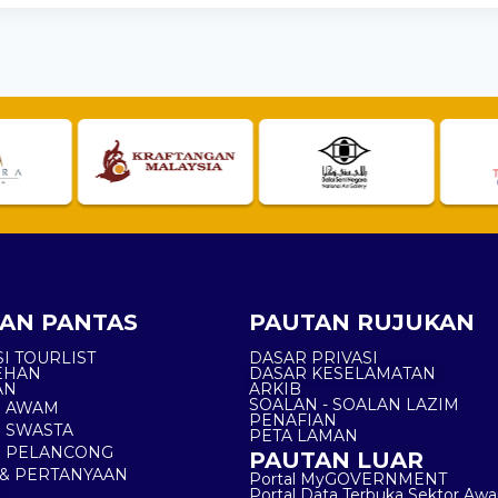
AN PANTAS
PAUTAN RUJUKAN
I TOURLIST
DASAR PRIVASI
EHAN
DASAR KESELAMATAN
AN
ARKIB
SOALAN - SOALAN LAZIM
N AWAM
PENAFIAN
 SWASTA
PETA LAMAN
N PELANCONG
PAUTAN LUAR
& PERTANYAAN
Portal MyGOVERNMENT
Portal Data Terbuka Sektor Aw