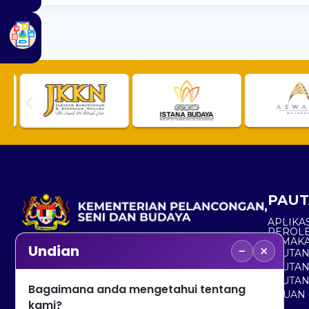
PAUT
APLIKAS
PEROL
SEMAK
−
×
Undian
PAUTA
No. 2, Menara 1, Jalan P5/6, Presint 5,
PAUTAN
62200 PUTRAJAYA
PAUTA
Bagaimana anda mengetahui tentang
ADUAN 
+603 8000 8000
kami?