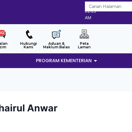
6/8/2026
02:23
AM
alan
Hubungi
Aduan &
Peta
zim
Kami
Maklum Balas
Laman
PROGRAM KEMENTERIAN
Khairul Anwar