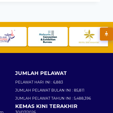
JUMLAH PELAWAT
PELAWAT HARI INI :
6,883
JUMLAH PELAWAT BULAN INI :
85,811
JUMLAH PELAWAT TAHUN INI :
5,488,396
KEMAS KINI TERAKHIR
am
30/07/2026