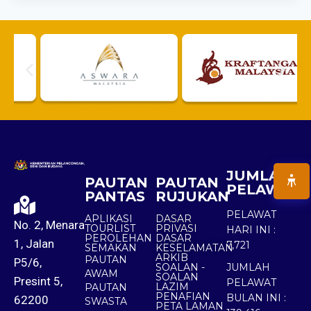
JUMLAH
PAUTAN
PAUTAN
PELAWAT
PANTAS
RUJUKAN
PELAWAT
APLIKASI
DASAR
No. 2, Menara
TOURLIST
PRIVASI
HARI INI :
PEROLEHAN
DASAR
1, Jalan
7,721
SEMAKAN
KESELAMATAN
ARKIB
PAUTAN
P5/6,
SOALAN -
JUMLAH
AWAM
SOALAN
Presint 5,
PELAWAT
LAZIM
PAUTAN
PENAFIAN
BULAN INI :
62200
SWASTA
PETA LAMAN