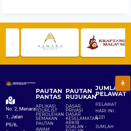
JUMLAH
PAUTAN
PAUTAN
PELAWAT
PANTAS
RUJUKAN
PELAWAT
APLIKASI
DASAR
No. 2, Menara
TOURLIST
PRIVASI
HARI INI :
PEROLEHAN
DASAR
1, Jalan
3,231
SEMAKAN
KESELAMATAN
ARKIB
PAUTAN
P5/6,
SOALAN -
JUMLAH
AWAM
SOALAN