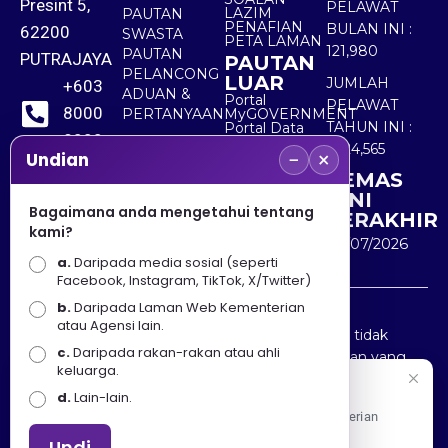
Presint 5,
PELAWAT
LAZIM
PAUTAN
PENAFIAN
BULAN INI :
62200
SWASTA
PETA LAMAN
121,980
PAUTAN
PUTRAJAYA
PAUTAN
PELANCONG
LUAR
JUMLAH
+603
ADUAN &
Portal
PELAWAT
8000
PERTANYAAN
MyGOVERNMENT
TAHUN INI :
Portal Data
8000
Terbuka
5,524,565
−
×
Sektor Awam
Undian
KEMAS
+603
KINI
8891
Bagaimana anda mengetahui tentang
TERAKHIR
kami?
7100
30/07/2026
a.
Daripada media sosial (seperti
Facebook, Instagram, TikTok, X/Twitter)
b.
Daripada Laman Web Kementerian
Penafian : Kerajaan Malaysia dan Kementerian
atau Agensi lain.
Pelancongan Seni dan Budaya (MOTAC) adalah tidak
c.
Daripada rakan-rakan atau ahli
bertanggungjawab atas kehilangan atau kerugian yang
keluarga.
disebabkan oleh penggunaan mana-mana maklumat
Selamat Datang
d.
Lain-lain.
yang diperolehi dari portal ini.
Apa Khabar! Selamat datang ke Portal Rasmi Kementerian
Pelancongan, Seni dan Budaya
Undi