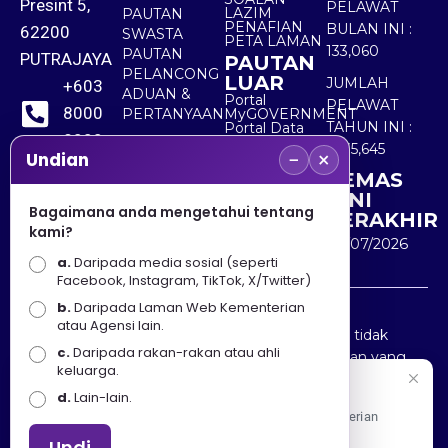
Presint 5,
PELAWAT
LAZIM
PAUTAN
PENAFIAN
BULAN INI :
62200
SWASTA
PETA LAMAN
133,060
PAUTAN
PUTRAJAYA
PAUTAN
PELANCONG
LUAR
JUMLAH
+603
ADUAN &
Portal
PELAWAT
8000
PERTANYAAN
MyGOVERNMENT
TAHUN INI :
Portal Data
8000
Terbuka
5,535,645
−
×
Sektor Awam
Undian
KEMAS
+603
KINI
8891
Bagaimana anda mengetahui tentang
TERAKHIR
kami?
7100
30/07/2026
a.
Daripada media sosial (seperti
Facebook, Instagram, TikTok, X/Twitter)
b.
Daripada Laman Web Kementerian
Penafian : Kerajaan Malaysia dan Kementerian
atau Agensi lain.
Pelancongan Seni dan Budaya (MOTAC) adalah tidak
c.
Daripada rakan-rakan atau ahli
bertanggungjawab atas kehilangan atau kerugian yang
keluarga.
disebabkan oleh penggunaan mana-mana maklumat
Selamat Datang
d.
Lain-lain.
yang diperolehi dari portal ini.
Apa Khabar! Selamat datang ke Portal Rasmi Kementerian
Pelancongan, Seni dan Budaya
Undi