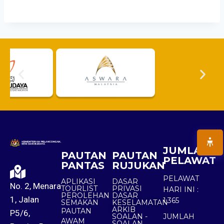
JUMLAH
PAUTAN
PAUTAN
PELAWAT
PANTAS
RUJUKAN
PELAWAT
APLIKASI
DASAR
No. 2, Menara
TOURLIST
PRIVASI
HARI INI :
PEROLEHAN
DASAR
1, Jalan
1,365
SEMAKAN
KESELAMATAN
ARKIB
PAUTAN
P5/6,
SOALAN -
JUMLAH
AWAM
SOALAN