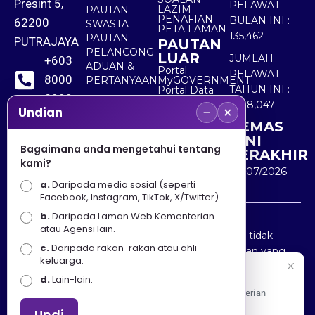
Presint 5,
PELAWAT
LAZIM
PAUTAN
PENAFIAN
BULAN INI :
62200
SWASTA
PETA LAMAN
135,462
PAUTAN
PUTRAJAYA
PAUTAN
PELANCONG
LUAR
JUMLAH
+603
ADUAN &
Portal
PELAWAT
8000
PERTANYAAN
MyGOVERNMENT
TAHUN INI :
Portal Data
8000
Terbuka
5,538,047
−
×
Sektor Awam
Undian
KEMAS
+603
KINI
8891
Bagaimana anda mengetahui tentang
TERAKHIR
kami?
7100
30/07/2026
a.
Daripada media sosial (seperti
Facebook, Instagram, TikTok, X/Twitter)
b.
Daripada Laman Web Kementerian
Penafian : Kerajaan Malaysia dan Kementerian
atau Agensi lain.
Pelancongan Seni dan Budaya (MOTAC) adalah tidak
c.
Daripada rakan-rakan atau ahli
bertanggungjawab atas kehilangan atau kerugian yang
keluarga.
disebabkan oleh penggunaan mana-mana maklumat
Selamat Datang
d.
Lain-lain.
yang diperolehi dari portal ini.
Apa Khabar! Selamat datang ke Portal Rasmi Kementerian
Pelancongan, Seni dan Budaya
Undi