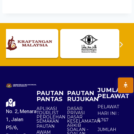
JUMLAH
PAUTAN
PAUTAN
PELAWAT
PANTAS
RUJUKAN
PELAWAT
APLIKASI
DASAR
No. 2, Menara
TOURLIST
PRIVASI
HARI INI :
PEROLEHAN
DASAR
1, Jalan
3,767
SEMAKAN
KESELAMATAN
ARKIB
PAUTAN
P5/6,
SOALAN -
JUMLAH
AWAM
SOALAN