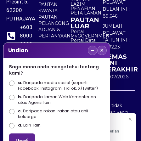
Presint 5,
PELAWAT
LAZIM
PAUTAN
PENAFIAN
BULAN INI :
62200
SWASTA
PETA LAMAN
89,646
PAUTAN
PUTRAJAYA
PAUTAN
PELANCONG
LUAR
JUMLAH
+603
ADUAN &
Portal
PELAWAT
8000
PERTANYAAN
MyGOVERNMENT
TAHUN INI :
Portal Data
8000
Terbuka
5,492,231
−
×
Sektor Awam
Undian
KEMAS
+603
KINI
8891
Bagaimana anda mengetahui tentang
TERAKHIR
kami?
7100
30/07/2026
a.
Daripada media sosial (seperti
Facebook, Instagram, TikTok, X/Twitter)
b.
Daripada Laman Web Kementerian
Penafian : Kerajaan Malaysia dan Kementerian
atau Agensi lain.
Pelancongan Seni dan Budaya (MOTAC) adalah tidak
c.
Daripada rakan-rakan atau ahli
bertanggungjawab atas kehilangan atau kerugian yang
keluarga.
disebabkan oleh penggunaan mana-mana maklumat
Selamat Datang
d.
Lain-lain.
yang diperolehi dari portal ini.
Apa Khabar! Selamat datang ke Portal Rasmi Kementerian
Pelancongan, Seni dan Budaya
Undi