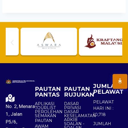
JUMLAH
PAUTAN
PAUTAN
PELAWAT
PANTAS
RUJUKAN
PELAWAT
APLIKASI
DASAR
No. 2, Menara
TOURLIST
PRIVASI
HARI INI :
PEROLEHAN
DASAR
1, Jalan
10,718
SEMAKAN
KESELAMATAN
ARKIB
PAUTAN
P5/6,
SOALAN -
JUMLAH
AWAM
SOALAN