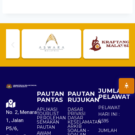
JUMLAH
PAUTAN
PAUTAN
PELAWAT
PANTAS
RUJUKAN
PELAWAT
APLIKASI
DASAR
No. 2, Menara
TOURLIST
PRIVASI
HARI INI :
PEROLEHAN
DASAR
1, Jalan
6,595
SEMAKAN
KESELAMATAN
ARKIB
PAUTAN
P5/6,
SOALAN -
JUMLAH
AWAM
SOALAN