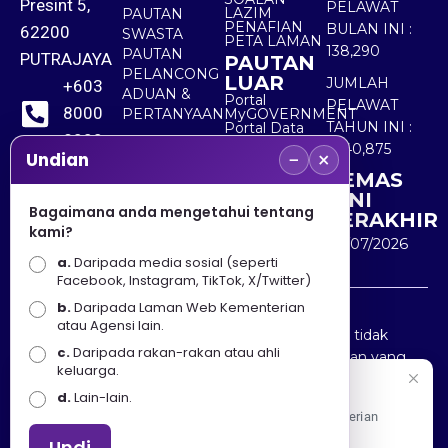
Presint 5,
PELAWAT
LAZIM
PAUTAN
PENAFIAN
BULAN INI :
62200
SWASTA
PETA LAMAN
138,290
PAUTAN
PUTRAJAYA
PAUTAN
PELANCONG
LUAR
JUMLAH
+603
ADUAN &
Portal
PELAWAT
8000
PERTANYAAN
MyGOVERNMENT
TAHUN INI :
Portal Data
8000
Terbuka
5,540,875
−
×
Sektor Awam
Undian
KEMAS
+603
KINI
8891
Bagaimana anda mengetahui tentang
TERAKHIR
kami?
7100
30/07/2026
a.
Daripada media sosial (seperti
Facebook, Instagram, TikTok, X/Twitter)
b.
Daripada Laman Web Kementerian
Penafian : Kerajaan Malaysia dan Kementerian
atau Agensi lain.
Pelancongan Seni dan Budaya (MOTAC) adalah tidak
c.
Daripada rakan-rakan atau ahli
bertanggungjawab atas kehilangan atau kerugian yang
keluarga.
disebabkan oleh penggunaan mana-mana maklumat
Selamat Datang
d.
Lain-lain.
yang diperolehi dari portal ini.
Apa Khabar! Selamat datang ke Portal Rasmi Kementerian
Pelancongan, Seni dan Budaya
Undi