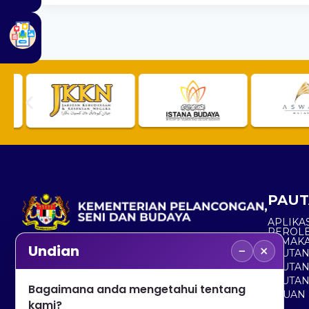
PAUT
APLIKAS
PEROL
SEMAK
−
×
Undian
PAUTA
No. 2, Menara 1, Jalan P5/6, Presint 5,
PAUTAN
62200 PUTRAJAYA
PAUTA
Bagaimana anda mengetahui tentang
ADUAN 
+603 8000 8000
kami?