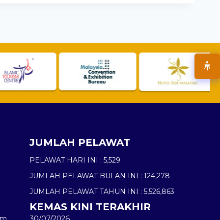
JUMLAH PELAWAT
PELAWAT HARI INI :
5,529
JUMLAH PELAWAT BULAN INI :
124,278
JUMLAH PELAWAT TAHUN INI :
5,526,863
KEMAS KINI TERAKHIR
am
30/07/2026