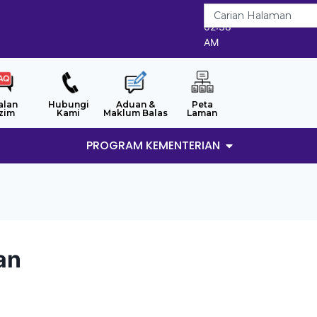
8/8/2026
02:38
AM
alan
Hubungi
Aduan &
Peta
zim
Kami
Maklum Balas
Laman
PROGRAM KEMENTERIAN
an