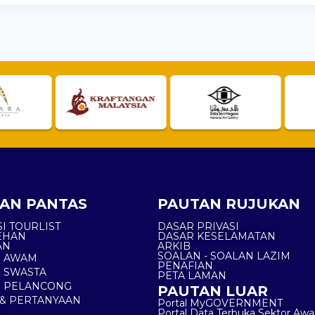
AN PANTAS
PAUTAN RUJUKAN
I TOURLIST
DASAR PRIVASI
EHAN
DASAR KESELAMATAN
AN
ARKIB
SOALAN - SOALAN LAZIM
N AWAM
PENAFIAN
 SWASTA
PETA LAMAN
N PELANCONG
PAUTAN LUAR
& PERTANYAAN
Portal MyGOVERNMENT
Portal Data Terbuka Sektor Aw