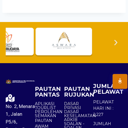
JUMLAH
PAUTAN
PAUTAN
PELAWAT
PANTAS
RUJUKAN
PELAWAT
APLIKASI
DASAR
No. 2, Menara
TOURLIST
PRIVASI
HARI INI :
PEROLEHAN
DASAR
1, Jalan
2,227
SEMAKAN
KESELAMATAN
ARKIB
PAUTAN
P5/6,
SOALAN -
JUMLAH
AWAM
SOALAN