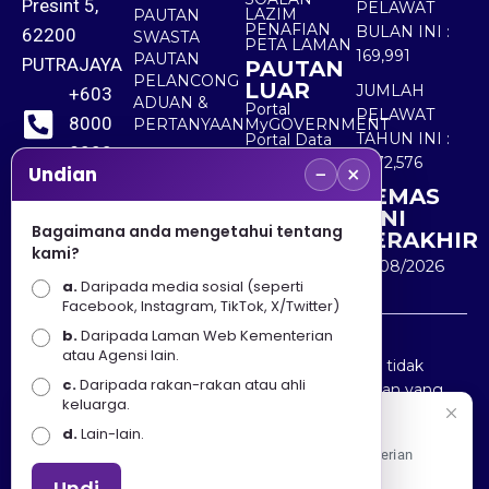
Presint 5,
PELAWAT
LAZIM
PAUTAN
PENAFIAN
BULAN INI :
62200
SWASTA
PETA LAMAN
169,991
PAUTAN
PUTRAJAYA
PAUTAN
PELANCONG
LUAR
JUMLAH
+603
ADUAN &
Portal
PELAWAT
8000
PERTANYAAN
MyGOVERNMENT
TAHUN INI :
Portal Data
8000
Terbuka
5,572,576
−
×
Sektor Awam
Undian
KEMAS
+603
KINI
8891
Bagaimana anda mengetahui tentang
TERAKHIR
kami?
7100
10/08/2026
a.
Daripada media sosial (seperti
Facebook, Instagram, TikTok, X/Twitter)
b.
Daripada Laman Web Kementerian
Penafian : Kerajaan Malaysia dan Kementerian
atau Agensi lain.
Pelancongan Seni dan Budaya (MOTAC) adalah tidak
c.
Daripada rakan-rakan atau ahli
bertanggungjawab atas kehilangan atau kerugian yang
keluarga.
disebabkan oleh penggunaan mana-mana maklumat
Selamat Datang
d.
Lain-lain.
yang diperolehi dari portal ini.
Apa Khabar! Selamat datang ke Portal Rasmi Kementerian
Pelancongan, Seni dan Budaya
Undi