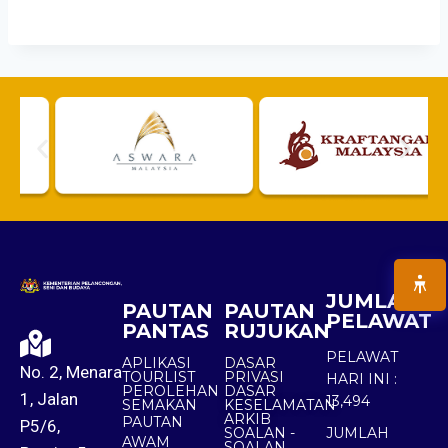
JUMLAH
PAUTAN
PAUTAN
PELAWAT
PANTAS
RUJUKAN
PELAWAT
APLIKASI
DASAR
No. 2, Menara
TOURLIST
PRIVASI
HARI INI :
PEROLEHAN
DASAR
1, Jalan
13,494
SEMAKAN
KESELAMATAN
ARKIB
PAUTAN
P5/6,
SOALAN -
JUMLAH
AWAM
SOALAN