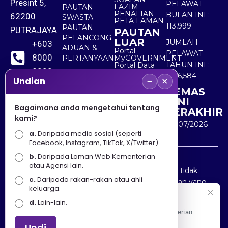
Presint 5,
PELAWAT
LAZIM
PAUTAN
PENAFIAN
BULAN INI :
62200
SWASTA
PETA LAMAN
113,999
PAUTAN
PUTRAJAYA
PAUTAN
PELANCONG
LUAR
JUMLAH
+603
ADUAN &
Portal
PELAWAT
8000
PERTANYAAN
MyGOVERNMENT
TAHUN INI :
Portal Data
8000
Terbuka
5,516,584
−
×
Sektor Awam
Undian
KEMAS
+603
KINI
8891
Bagaimana anda mengetahui tentang
TERAKHIR
kami?
7100
30/07/2026
a.
Daripada media sosial (seperti
Facebook, Instagram, TikTok, X/Twitter)
b.
Daripada Laman Web Kementerian
Penafian : Kerajaan Malaysia dan Kementerian
atau Agensi lain.
Pelancongan Seni dan Budaya (MOTAC) adalah tidak
c.
Daripada rakan-rakan atau ahli
bertanggungjawab atas kehilangan atau kerugian yang
keluarga.
disebabkan oleh penggunaan mana-mana maklumat
Selamat Datang
d.
Lain-lain.
yang diperolehi dari portal ini.
Apa Khabar! Selamat datang ke Portal Rasmi Kementerian
Pelancongan, Seni dan Budaya
Undi