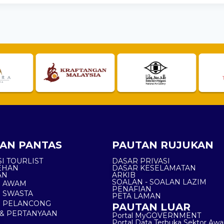
AN PANTAS
PAUTAN RUJUKAN
I TOURLIST
DASAR PRIVASI
EHAN
DASAR KESELAMATAN
AN
ARKIB
SOALAN - SOALAN LAZIM
N AWAM
PENAFIAN
 SWASTA
PETA LAMAN
N PELANCONG
PAUTAN LUAR
& PERTANYAAN
Portal MyGOVERNMENT
Portal Data Terbuka Sektor Aw