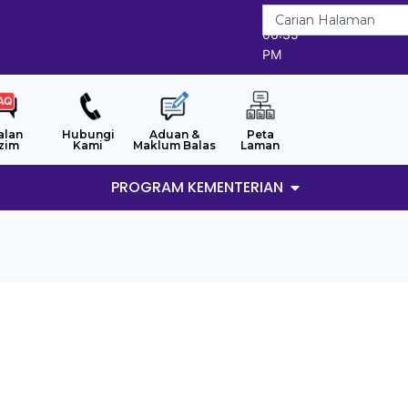
6/8/2026
06:35
PM
alan
Hubungi
Aduan &
Peta
zim
Kami
Maklum Balas
Laman
PROGRAM KEMENTERIAN