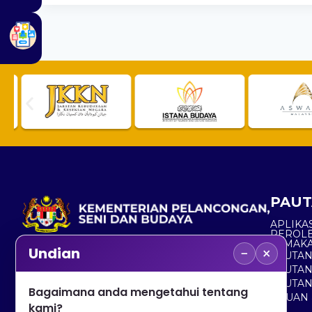
PAUT
APLIKAS
PEROL
SEMAK
−
×
Undian
PAUTA
No. 2, Menara 1, Jalan P5/6, Presint 5,
PAUTAN
62200 PUTRAJAYA
PAUTA
Bagaimana anda mengetahui tentang
ADUAN 
+603 8000 8000
kami?