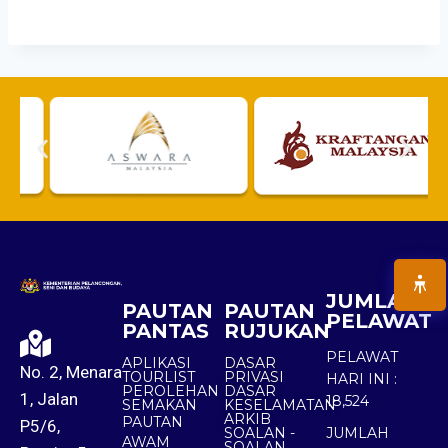
JUMLAH
PAUTAN
PAUTAN
PELAWAT
PANTAS
RUJUKAN
PELAWAT
APLIKASI
DASAR
No. 2, Menara
TOURLIST
PRIVASI
HARI INI :
PEROLEHAN
DASAR
1, Jalan
18,524
SEMAKAN
KESELAMATAN
ARKIB
PAUTAN
P5/6,
SOALAN -
JUMLAH
AWAM
SOALAN