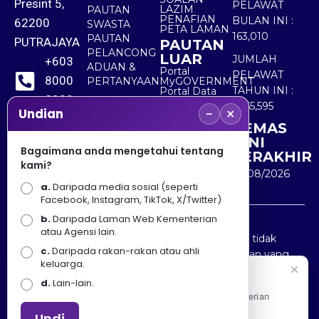
Presint 5,
PELAWAT
LAZIM
PAUTAN
PENAFIAN
BULAN INI :
62200
SWASTA
PETA LAMAN
163,010
PAUTAN
PUTRAJAYA
PAUTAN
PELANCONG
LUAR
JUMLAH
+603
ADUAN &
Portal
PELAWAT
8000
PERTANYAAN
MyGOVERNMENT
TAHUN INI :
Portal Data
8000
Terbuka
5,565,595
−
×
Sektor Awam
Undian
KEMAS
+603
KINI
8891
Bagaimana anda mengetahui tentang
TERAKHIR
kami?
7100
10/08/2026
a.
Daripada media sosial (seperti
Facebook, Instagram, TikTok, X/Twitter)
b.
Daripada Laman Web Kementerian
Penafian : Kerajaan Malaysia dan Kementerian
atau Agensi lain.
Pelancongan Seni dan Budaya (MOTAC) adalah tidak
c.
Daripada rakan-rakan atau ahli
bertanggungjawab atas kehilangan atau kerugian yang
keluarga.
disebabkan oleh penggunaan mana-mana maklumat
Selamat Datang
d.
Lain-lain.
yang diperolehi dari portal ini.
Apa Khabar! Selamat datang ke Portal Rasmi Kementerian
Pelancongan, Seni dan Budaya
Undi