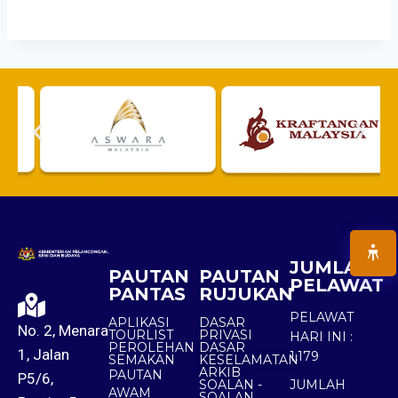
JUMLAH
PAUTAN
PAUTAN
PELAWAT
PANTAS
RUJUKAN
PELAWAT
APLIKASI
DASAR
No. 2, Menara
TOURLIST
PRIVASI
HARI INI :
PEROLEHAN
DASAR
1, Jalan
1,179
SEMAKAN
KESELAMATAN
ARKIB
PAUTAN
P5/6,
SOALAN -
JUMLAH
AWAM
SOALAN