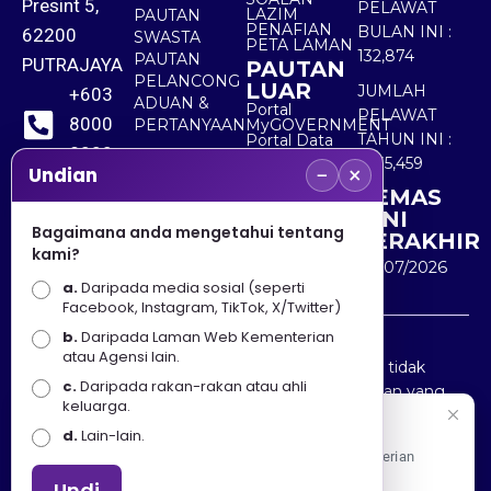
Presint 5,
PELAWAT
LAZIM
PAUTAN
PENAFIAN
BULAN INI :
62200
SWASTA
PETA LAMAN
132,874
PAUTAN
PUTRAJAYA
PAUTAN
PELANCONG
LUAR
JUMLAH
+603
ADUAN &
Portal
PELAWAT
8000
PERTANYAAN
MyGOVERNMENT
TAHUN INI :
Portal Data
8000
Terbuka
5,535,459
−
×
Sektor Awam
Undian
KEMAS
+603
KINI
8891
Bagaimana anda mengetahui tentang
TERAKHIR
kami?
7100
30/07/2026
a.
Daripada media sosial (seperti
Facebook, Instagram, TikTok, X/Twitter)
b.
Daripada Laman Web Kementerian
Penafian : Kerajaan Malaysia dan Kementerian
atau Agensi lain.
Pelancongan Seni dan Budaya (MOTAC) adalah tidak
c.
Daripada rakan-rakan atau ahli
bertanggungjawab atas kehilangan atau kerugian yang
keluarga.
disebabkan oleh penggunaan mana-mana maklumat
Selamat Datang
d.
Lain-lain.
yang diperolehi dari portal ini.
Apa Khabar! Selamat datang ke Portal Rasmi Kementerian
Pelancongan, Seni dan Budaya
Undi