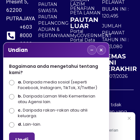
Presint 5,
PELAWAT
LAZIM
PAUTAN
PENAFIAN
BULAN INI :
62200
SWASTA
PETA LAMAN
120,495
PAUTAN
PUTRAJAYA
PAUTAN
PELANCONG
LUAR
JUMLAH
+603
ADUAN &
Portal
PELAWAT
8000
PERTANYAAN
MyGOVERNMENT
TAHUN INI :
Portal Data
8000
Terbuka
5,523,080
−
×
Sektor Awam
Undian
KEMAS
+603
KINI
8891
Bagaimana anda mengetahui tentang
TERAKHIR
kami?
7100
30/07/2026
a.
Daripada media sosial (seperti
Facebook, Instagram, TikTok, X/Twitter)
b.
Daripada Laman Web Kementerian
Penafian : Kerajaan Malaysia dan Kementerian
atau Agensi lain.
Pelancongan Seni dan Budaya (MOTAC) adalah tidak
c.
Daripada rakan-rakan atau ahli
bertanggungjawab atas kehilangan atau kerugian yang
keluarga.
disebabkan oleh penggunaan mana-mana maklumat
Selamat Datang
d.
Lain-lain.
yang diperolehi dari portal ini.
Apa Khabar! Selamat datang ke Portal Rasmi Kementerian
Pelancongan, Seni dan Budaya
Undi