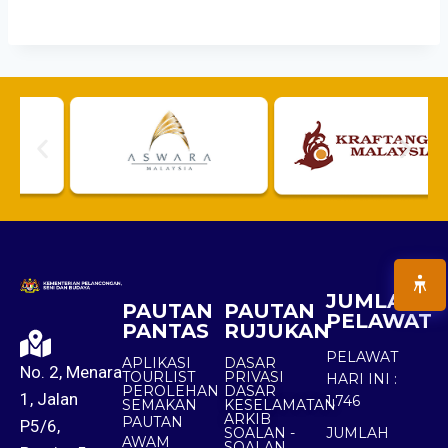
JUMLAH
PAUTAN
PAUTAN
PELAWAT
PANTAS
RUJUKAN
PELAWAT
APLIKASI
DASAR
No. 2, Menara
TOURLIST
PRIVASI
HARI INI :
PEROLEHAN
DASAR
1, Jalan
1,746
SEMAKAN
KESELAMATAN
ARKIB
PAUTAN
P5/6,
SOALAN -
JUMLAH
AWAM
SOALAN