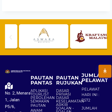
JUMLAH
PAUTAN
PAUTAN
PELAWAT
PANTAS
RUJUKAN
PELAWAT
APLIKASI
DASAR
No. 2, Menara
TOURLIST
PRIVASI
HARI INI :
PEROLEHAN
DASAR
1, Jalan
7,572
SEMAKAN
KESELAMATAN
ARKIB
PAUTAN
P5/6,
SOALAN -
JUMLAH
AWAM
SOALAN