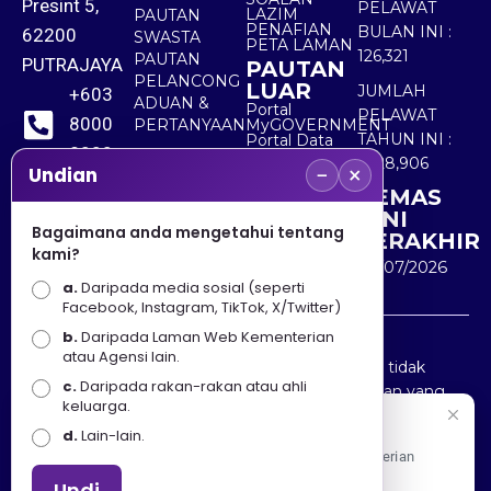
Presint 5,
PELAWAT
LAZIM
PAUTAN
PENAFIAN
BULAN INI :
62200
SWASTA
PETA LAMAN
126,321
PAUTAN
PUTRAJAYA
PAUTAN
PELANCONG
LUAR
JUMLAH
+603
ADUAN &
Portal
PELAWAT
8000
PERTANYAAN
MyGOVERNMENT
TAHUN INI :
Portal Data
8000
Terbuka
5,528,906
−
×
Sektor Awam
Undian
KEMAS
+603
KINI
8891
Bagaimana anda mengetahui tentang
TERAKHIR
kami?
7100
30/07/2026
a.
Daripada media sosial (seperti
Facebook, Instagram, TikTok, X/Twitter)
b.
Daripada Laman Web Kementerian
Penafian : Kerajaan Malaysia dan Kementerian
atau Agensi lain.
Pelancongan Seni dan Budaya (MOTAC) adalah tidak
c.
Daripada rakan-rakan atau ahli
bertanggungjawab atas kehilangan atau kerugian yang
keluarga.
disebabkan oleh penggunaan mana-mana maklumat
Selamat Datang
d.
Lain-lain.
yang diperolehi dari portal ini.
Apa Khabar! Selamat datang ke Portal Rasmi Kementerian
Pelancongan, Seni dan Budaya
Undi