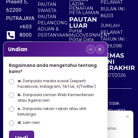
Presint 5,
PELAWAT
LAZIM
PAUTAN
PENAFIAN
BULAN INI :
62200
SWASTA
PETA LAMAN
86,513
PAUTAN
PUTRAJAYA
PAUTAN
PELANCONG
LUAR
JUMLAH
+603
ADUAN &
Portal
PELAWAT
8000
PERTANYAAN
MyGOVERNMENT
TAHUN INI :
Portal Data
8000
Terbuka
5,489,098
−
×
Sektor Awam
Undian
KEMAS
+603
KINI
8891
Bagaimana anda mengetahui tentang
TERAKHIR
kami?
7100
30/07/2026
a.
Daripada media sosial (seperti
Facebook, Instagram, TikTok, X/Twitter)
b.
Daripada Laman Web Kementerian
Penafian : Kerajaan Malaysia dan Kementerian
atau Agensi lain.
Pelancongan Seni dan Budaya (MOTAC) adalah tidak
c.
Daripada rakan-rakan atau ahli
bertanggungjawab atas kehilangan atau kerugian yang
keluarga.
disebabkan oleh penggunaan mana-mana maklumat
Selamat Datang
d.
Lain-lain.
yang diperolehi dari portal ini.
Apa Khabar! Selamat datang ke Portal Rasmi Kementerian
Pelancongan, Seni dan Budaya
Undi