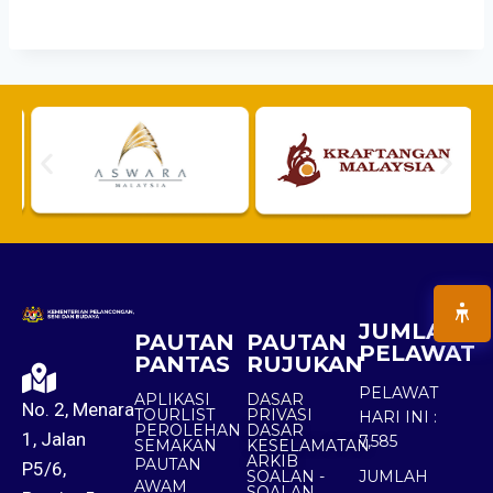
JUMLAH
PAUTAN
PAUTAN
PELAWAT
PANTAS
RUJUKAN
PELAWAT
APLIKASI
DASAR
No. 2, Menara
TOURLIST
PRIVASI
HARI INI :
PEROLEHAN
DASAR
1, Jalan
7,585
SEMAKAN
KESELAMATAN
ARKIB
PAUTAN
P5/6,
SOALAN -
JUMLAH
AWAM
SOALAN