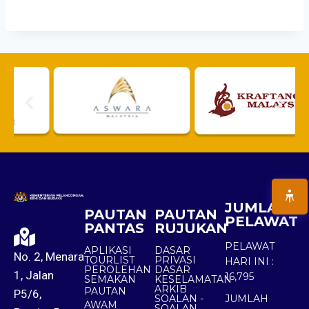
JUMLAH
PAUTAN
PAUTAN
PELAWAT
PANTAS
RUJUKAN
PELAWAT
APLIKASI
DASAR
No. 2, Menara
TOURLIST
PRIVASI
HARI INI :
PEROLEHAN
DASAR
1, Jalan
16,795
SEMAKAN
KESELAMATAN
ARKIB
PAUTAN
P5/6,
SOALAN -
JUMLAH
AWAM
SOALAN