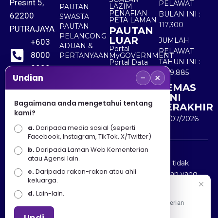
Presint 5,
PELAWAT
LAZIM
PAUTAN
PENAFIAN
BULAN INI :
62200
SWASTA
PETA LAMAN
117,300
PAUTAN
PUTRAJAYA
PAUTAN
PELANCONG
LUAR
JUMLAH
+603
ADUAN &
Portal
PELAWAT
8000
PERTANYAAN
MyGOVERNMENT
TAHUN INI :
Portal Data
8000
Terbuka
5,519,885
−
×
Sektor Awam
Undian
KEMAS
+603
KINI
8891
Bagaimana anda mengetahui tentang
TERAKHIR
kami?
7100
30/07/2026
a.
Daripada media sosial (seperti
Facebook, Instagram, TikTok, X/Twitter)
b.
Daripada Laman Web Kementerian
Penafian : Kerajaan Malaysia dan Kementerian
atau Agensi lain.
Pelancongan Seni dan Budaya (MOTAC) adalah tidak
c.
Daripada rakan-rakan atau ahli
bertanggungjawab atas kehilangan atau kerugian yang
keluarga.
disebabkan oleh penggunaan mana-mana maklumat
Selamat Datang
d.
Lain-lain.
yang diperolehi dari portal ini.
Apa Khabar! Selamat datang ke Portal Rasmi Kementerian
Pelancongan, Seni dan Budaya
Undi