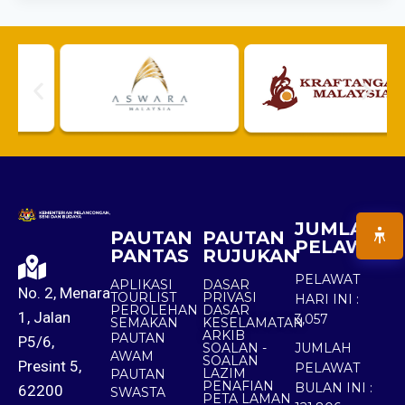
JUMLAH
PAUTAN
PAUTAN
PELAWAT
PANTAS
RUJUKAN
PELAWAT
APLIKASI
DASAR
No. 2, Menara
TOURLIST
PRIVASI
HARI INI :
PEROLEHAN
DASAR
1, Jalan
3,057
SEMAKAN
KESELAMATAN
ARKIB
PAUTAN
P5/6,
SOALAN -
JUMLAH
AWAM
SOALAN
Presint 5,
PELAWAT
LAZIM
PAUTAN
PENAFIAN
BULAN INI :
62200
SWASTA
PETA LAMAN