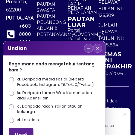
Presint 5,
PELAWAT
LAZIM
PAUTAN
PENAFIAN
BULAN INI :
62200
SWASTA
PETA LAMAN
126,309
PAUTAN
PUTRAJAYA
PAUTAN
PELANCONG
LUAR
JUMLAH
+603
ADUAN &
Portal
PELAWAT
8000
PERTANYAAN
MyGOVERNMENT
TAHUN INI :
Portal Data
8000
Terbuka
5,528,894
−
×
Sektor Awam
Undian
KEMAS
+603
KINI
8891
Bagaimana anda mengetahui tentang
TERAKHIR
kami?
7100
30/07/2026
a.
Daripada media sosial (seperti
Facebook, Instagram, TikTok, X/Twitter)
b.
Daripada Laman Web Kementerian
Penafian : Kerajaan Malaysia dan Kementerian
atau Agensi lain.
Pelancongan Seni dan Budaya (MOTAC) adalah tidak
c.
Daripada rakan-rakan atau ahli
bertanggungjawab atas kehilangan atau kerugian yang
keluarga.
disebabkan oleh penggunaan mana-mana maklumat
Selamat Datang
d.
Lain-lain.
yang diperolehi dari portal ini.
Apa Khabar! Selamat datang ke Portal Rasmi Kementerian
Pelancongan, Seni dan Budaya
Undi