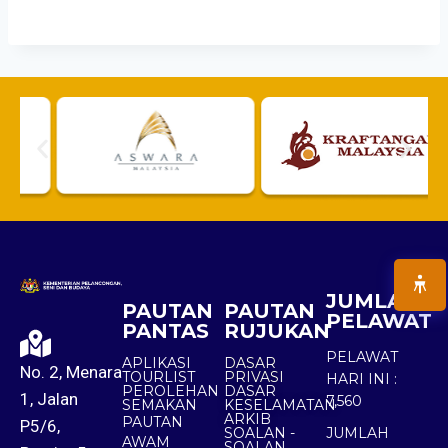
JUMLAH
PAUTAN
PAUTAN
PELAWAT
PANTAS
RUJUKAN
PELAWAT
APLIKASI
DASAR
No. 2, Menara
TOURLIST
PRIVASI
HARI INI :
PEROLEHAN
DASAR
1, Jalan
7,560
SEMAKAN
KESELAMATAN
ARKIB
PAUTAN
P5/6,
SOALAN -
JUMLAH
AWAM
SOALAN