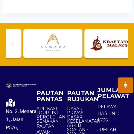
JUMLAH
PAUTAN
PAUTAN
PELAWAT
PANTAS
RUJUKAN
PELAWAT
APLIKASI
DASAR
No. 2, Menara
TOURLIST
PRIVASI
HARI INI :
PEROLEHAN
DASAR
1, Jalan
1,736
SEMAKAN
KESELAMATAN
ARKIB
PAUTAN
P5/6,
SOALAN -
JUMLAH
AWAM
SOALAN