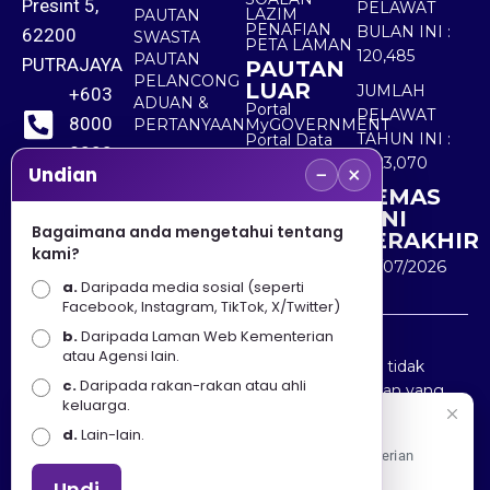
Presint 5,
PELAWAT
LAZIM
PAUTAN
PENAFIAN
BULAN INI :
62200
SWASTA
PETA LAMAN
120,485
PAUTAN
PUTRAJAYA
PAUTAN
PELANCONG
LUAR
JUMLAH
+603
ADUAN &
Portal
PELAWAT
8000
PERTANYAAN
MyGOVERNMENT
TAHUN INI :
Portal Data
8000
Terbuka
5,523,070
−
×
Sektor Awam
Undian
KEMAS
+603
KINI
8891
Bagaimana anda mengetahui tentang
TERAKHIR
kami?
7100
30/07/2026
a.
Daripada media sosial (seperti
Facebook, Instagram, TikTok, X/Twitter)
b.
Daripada Laman Web Kementerian
Penafian : Kerajaan Malaysia dan Kementerian
atau Agensi lain.
Pelancongan Seni dan Budaya (MOTAC) adalah tidak
c.
Daripada rakan-rakan atau ahli
bertanggungjawab atas kehilangan atau kerugian yang
keluarga.
disebabkan oleh penggunaan mana-mana maklumat
Selamat Datang
d.
Lain-lain.
yang diperolehi dari portal ini.
Apa Khabar! Selamat datang ke Portal Rasmi Kementerian
Pelancongan, Seni dan Budaya
Undi