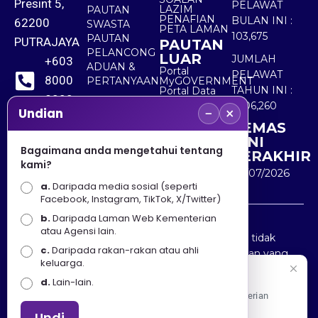
Presint 5,
PELAWAT
LAZIM
PAUTAN
PENAFIAN
BULAN INI :
62200
SWASTA
PETA LAMAN
103,675
PAUTAN
PUTRAJAYA
PAUTAN
PELANCONG
LUAR
JUMLAH
+603
ADUAN &
Portal
PELAWAT
8000
PERTANYAAN
MyGOVERNMENT
TAHUN INI :
Portal Data
8000
Terbuka
5,506,260
−
×
Sektor Awam
Undian
KEMAS
+603
KINI
8891
Bagaimana anda mengetahui tentang
TERAKHIR
kami?
7100
30/07/2026
a.
Daripada media sosial (seperti
Facebook, Instagram, TikTok, X/Twitter)
b.
Daripada Laman Web Kementerian
Penafian : Kerajaan Malaysia dan Kementerian
atau Agensi lain.
Pelancongan Seni dan Budaya (MOTAC) adalah tidak
c.
Daripada rakan-rakan atau ahli
bertanggungjawab atas kehilangan atau kerugian yang
keluarga.
disebabkan oleh penggunaan mana-mana maklumat
Selamat Datang
d.
Lain-lain.
yang diperolehi dari portal ini.
Apa Khabar! Selamat datang ke Portal Rasmi Kementerian
Pelancongan, Seni dan Budaya
Undi