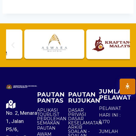
JUMLAH
PAUTAN
PAUTAN
PELAWAT
PANTAS
RUJUKAN
PELAWAT
APLIKASI
DASAR
No. 2, Menara
TOURLIST
PRIVASI
HARI INI :
PEROLEHAN
DASAR
1, Jalan
3,170
SEMAKAN
KESELAMATAN
ARKIB
PAUTAN
P5/6,
SOALAN -
JUMLAH
AWAM
SOALAN