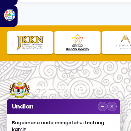
PAUT
APLIKAS
PEROL
SEMAK
−
×
Undian
PAUTA
No. 2, Menara 1, Jalan P5/6, Presint 5,
PAUTAN
62200 PUTRAJAYA
PAUTA
Bagaimana anda mengetahui tentang
ADUAN 
+603 8000 8000
kami?