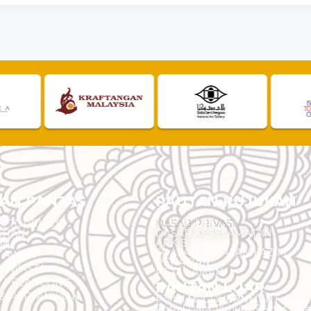
AN PANTAS
PAUTAN RUJUKAN
I TOURLIST
DASAR PRIVASI
EHAN
DASAR KESELAMATAN
AN
ARKIB
SOALAN - SOALAN LAZIM
N AWAM
PENAFIAN
 SWASTA
PETA LAMAN
N PELANCONG
PAUTAN LUAR
& PERTANYAAN
Portal MyGOVERNMENT
Portal Data Terbuka Sektor Aw