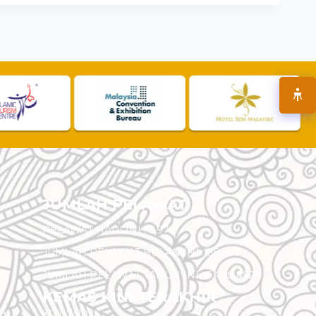
JUMLAH PELAWAT
PELAWAT HARI INI :
6,979
JUMLAH PELAWAT BULAN INI :
85,907
JUMLAH PELAWAT TAHUN INI :
5,488,492
KEMAS KINI TERAKHIR
am
30/07/2026