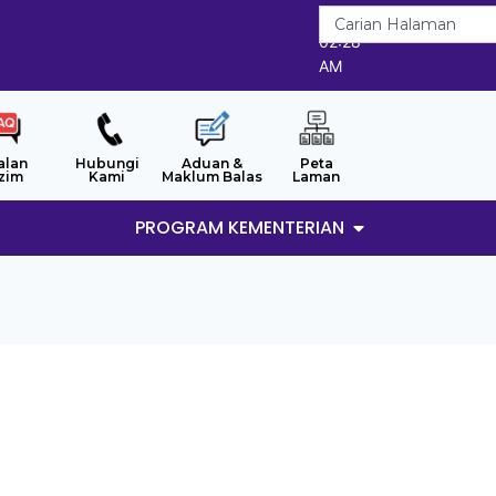
6/8/2026
02:28
AM
alan
Hubungi
Aduan &
Peta
zim
Kami
Maklum Balas
Laman
PROGRAM KEMENTERIAN