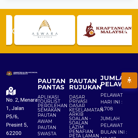
JUMLAH
PAUTAN
PAUTAN
PELAWAT
PANTAS
RUJUKAN
PELAWAT
APLIKASI
DASAR
No. 2, Menara
TOURLIST
PRIVASI
HARI INI :
PEROLEHAN
DASAR
1, Jalan
9,708
SEMAKAN
KESELAMATAN
ARKIB
PAUTAN
P5/6,
SOALAN -
JUMLAH
AWAM
SOALAN
Presint 5,
PELAWAT
LAZIM
PAUTAN
PENAFIAN
BULAN INI :
62200
SWASTA
PETA LAMAN