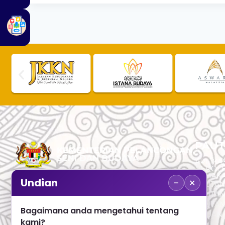
PAUT
APLIKAS
PEROL
SEMAK
−
×
Undian
PAUTA
No. 2, Menara 1, Jalan P5/6, Presint 5,
PAUTAN
62200 PUTRAJAYA
PAUTA
Bagaimana anda mengetahui tentang
ADUAN 
+603 8000 8000
kami?