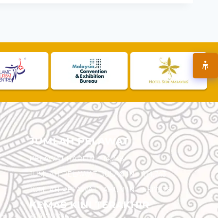
JUMLAH PELAWAT
PELAWAT HARI INI :
14,238
JUMLAH PELAWAT BULAN INI :
114,743
JUMLAH PELAWAT TAHUN INI :
5,517,328
KEMAS KINI TERAKHIR
am
30/07/2026