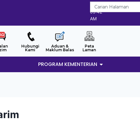
7/8/2026
09:42
AM
alan
Hubungi
Aduan &
Peta
zim
Kami
Maklum Balas
Laman
PROGRAM KEMENTERIAN
arim