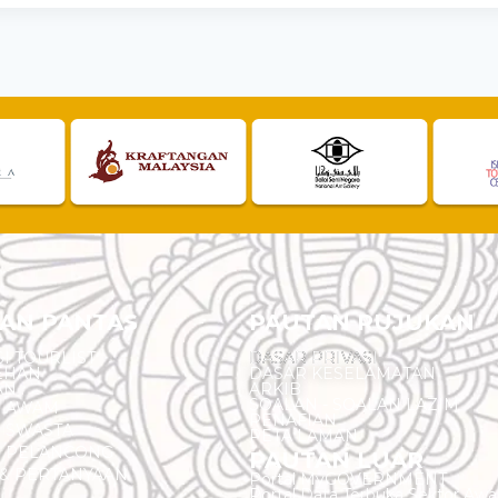
AN PANTAS
PAUTAN RUJUKAN
I TOURLIST
DASAR PRIVASI
EHAN
DASAR KESELAMATAN
AN
ARKIB
SOALAN - SOALAN LAZIM
N AWAM
PENAFIAN
 SWASTA
PETA LAMAN
N PELANCONG
PAUTAN LUAR
& PERTANYAAN
Portal MyGOVERNMENT
Portal Data Terbuka Sektor Aw