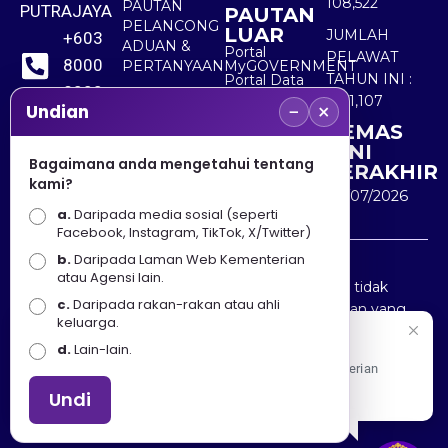
108,522
PAUTAN
PUTRAJAYA
PAUTAN
PELANCONG
LUAR
JUMLAH
+603
ADUAN &
Portal
PELAWAT
8000
PERTANYAAN
MyGOVERNMENT
TAHUN INI :
Portal Data
8000
Terbuka
5,511,107
−
×
Sektor Awam
Undian
KEMAS
+603
KINI
8891
Bagaimana anda mengetahui tentang
TERAKHIR
kami?
7100
30/07/2026
a.
Daripada media sosial (seperti
Facebook, Instagram, TikTok, X/Twitter)
b.
Daripada Laman Web Kementerian
Penafian : Kerajaan Malaysia dan Kementerian
atau Agensi lain.
Pelancongan Seni dan Budaya (MOTAC) adalah tidak
c.
Daripada rakan-rakan atau ahli
bertanggungjawab atas kehilangan atau kerugian yang
keluarga.
disebabkan oleh penggunaan mana-mana maklumat
Selamat Datang
d.
Lain-lain.
yang diperolehi dari portal ini.
Apa Khabar! Selamat datang ke Portal Rasmi Kementerian
Pelancongan, Seni dan Budaya
Undi
Hakcipta © 2025 KEMENTERIAN PELANCONGAN SENI
DAN BUDAYA. | Hak Cipta Terpelihara.