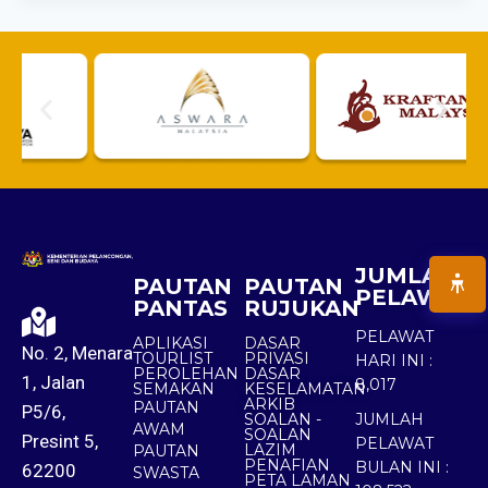
JUMLAH
PAUTAN
PAUTAN
PELAWAT
PANTAS
RUJUKAN
PELAWAT
APLIKASI
DASAR
No. 2, Menara
TOURLIST
PRIVASI
HARI INI :
PEROLEHAN
DASAR
1, Jalan
8,017
SEMAKAN
KESELAMATAN
ARKIB
PAUTAN
P5/6,
SOALAN -
JUMLAH
AWAM
SOALAN
Presint 5,
PELAWAT
LAZIM
PAUTAN
PENAFIAN
BULAN INI :
62200
SWASTA
PETA LAMAN