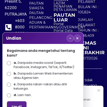
Presint 5,
PELAWAT
LAZIM
PAUTAN
PENAFIAN
BULAN INI :
62200
SWASTA
PETA LAMAN
105,824
PAUTAN
PUTRAJAYA
PAUTAN
PELANCONG
LUAR
JUMLAH
+603
ADUAN &
Portal
PELAWAT
8000
PERTANYAAN
MyGOVERNMENT
TAHUN INI :
Portal Data
8000
Terbuka
5,508,409
−
×
Sektor Awam
Undian
KEMAS
+603
KINI
8891
Bagaimana anda mengetahui tentang
TERAKHIR
kami?
7100
30/07/2026
a.
Daripada media sosial (seperti
Facebook, Instagram, TikTok, X/Twitter)
b.
Daripada Laman Web Kementerian
Penafian : Kerajaan Malaysia dan Kementerian
atau Agensi lain.
Pelancongan Seni dan Budaya (MOTAC) adalah tidak
c.
Daripada rakan-rakan atau ahli
bertanggungjawab atas kehilangan atau kerugian yang
keluarga.
disebabkan oleh penggunaan mana-mana maklumat
Selamat Datang
d.
Lain-lain.
yang diperolehi dari portal ini.
Apa Khabar! Selamat datang ke Portal Rasmi Kementerian
Pelancongan, Seni dan Budaya
Undi