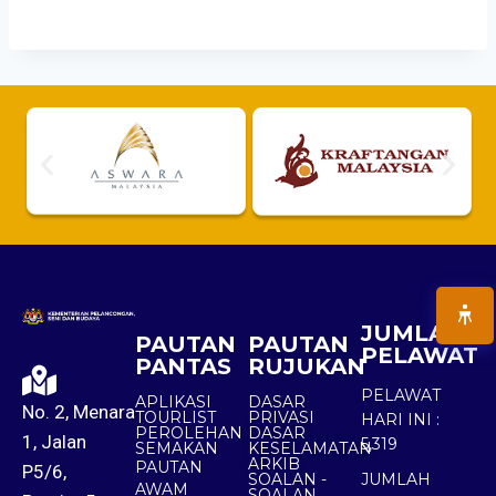
JUMLAH
PAUTAN
PAUTAN
PELAWAT
PANTAS
RUJUKAN
PELAWAT
APLIKASI
DASAR
No. 2, Menara
TOURLIST
PRIVASI
HARI INI :
PEROLEHAN
DASAR
1, Jalan
5,319
SEMAKAN
KESELAMATAN
ARKIB
PAUTAN
P5/6,
SOALAN -
JUMLAH
AWAM
SOALAN