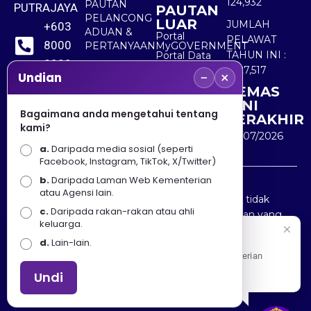
124,932
PAUTAN
PUTRAJAYA
PAUTAN
PELANCONG
LUAR
JUMLAH
+603
ADUAN &
Portal
PELAWAT
8000
PERTANYAAN
MyGOVERNMENT
TAHUN INI :
Portal Data
8000
Terbuka
5,527,517
−
×
Sektor Awam
Undian
KEMAS
+603
KINI
8891
Bagaimana anda mengetahui tentang
TERAKHIR
kami?
7100
30/07/2026
a.
Daripada media sosial (seperti
Facebook, Instagram, TikTok, X/Twitter)
b.
Daripada Laman Web Kementerian
Penafian : Kerajaan Malaysia dan Kementerian
atau Agensi lain.
Pelancongan Seni dan Budaya (MOTAC) adalah tidak
c.
Daripada rakan-rakan atau ahli
bertanggungjawab atas kehilangan atau kerugian yang
keluarga.
disebabkan oleh penggunaan mana-mana maklumat
Selamat Datang
d.
Lain-lain.
yang diperolehi dari portal ini.
Apa Khabar! Selamat datang ke Portal Rasmi Kementerian
Pelancongan, Seni dan Budaya
Undi
Hakcipta © 2025 KEMENTERIAN PELANCONGAN SENI
DAN BUDAYA. | Hak Cipta Terpelihara.