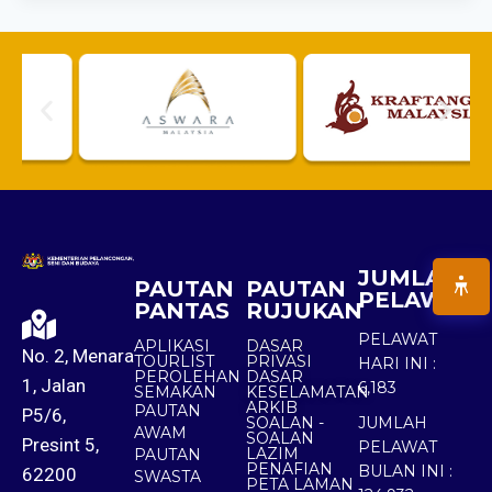
JUMLAH
PAUTAN
PAUTAN
PELAWAT
PANTAS
RUJUKAN
PELAWAT
APLIKASI
DASAR
No. 2, Menara
TOURLIST
PRIVASI
HARI INI :
PEROLEHAN
DASAR
1, Jalan
6,183
SEMAKAN
KESELAMATAN
ARKIB
PAUTAN
P5/6,
SOALAN -
JUMLAH
AWAM
SOALAN
Presint 5,
PELAWAT
LAZIM
PAUTAN
PENAFIAN
BULAN INI :
62200
SWASTA
PETA LAMAN