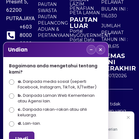
Presint 5,
PELAWAT
LAZIM
PAUTAN
PENAFIAN
BULAN INI :
62200
SWASTA
PETA LAMAN
116,030
PAUTAN
PUTRAJAYA
PAUTAN
PELANCONG
LUAR
JUMLAH
+603
ADUAN &
Portal
PELAWAT
8000
PERTANYAAN
MyGOVERNMENT
TAHUN INI :
Portal Data
8000
Terbuka
5,518,615
−
×
Sektor Awam
Undian
KEMAS
+603
KINI
8891
Bagaimana anda mengetahui tentang
TERAKHIR
kami?
7100
30/07/2026
a.
Daripada media sosial (seperti
Facebook, Instagram, TikTok, X/Twitter)
b.
Daripada Laman Web Kementerian
Penafian : Kerajaan Malaysia dan Kementerian
atau Agensi lain.
Pelancongan Seni dan Budaya (MOTAC) adalah tidak
c.
Daripada rakan-rakan atau ahli
bertanggungjawab atas kehilangan atau kerugian yang
keluarga.
disebabkan oleh penggunaan mana-mana maklumat
Selamat Datang
d.
Lain-lain.
yang diperolehi dari portal ini.
Apa Khabar! Selamat datang ke Portal Rasmi Kementerian
Pelancongan, Seni dan Budaya
Undi