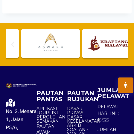
JUMLAH
PAUTAN
PAUTAN
PELAWAT
PANTAS
RUJUKAN
PELAWAT
APLIKASI
DASAR
No. 2, Menara
TOURLIST
PRIVASI
HARI INI :
PEROLEHAN
DASAR
1, Jalan
15,525
SEMAKAN
KESELAMATAN
ARKIB
PAUTAN
P5/6,
SOALAN -
JUMLAH
AWAM
SOALAN