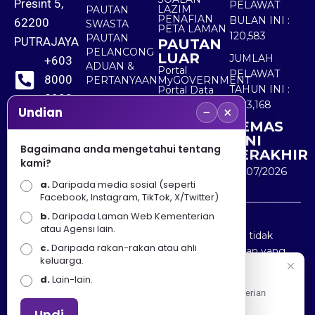
Presint 5,
PELAWAT
LAZIM
PAUTAN
PENAFIAN
BULAN INI :
62200
SWASTA
PETA LAMAN
120,583
PAUTAN
PUTRAJAYA
PAUTAN
PELANCONG
LUAR
JUMLAH
+603
ADUAN &
Portal
PELAWAT
8000
PERTANYAAN
MyGOVERNMENT
TAHUN INI :
Portal Data
8000
Terbuka
5,523,168
−
×
Sektor Awam
Undian
KEMAS
+603
KINI
8891
Bagaimana anda mengetahui tentang
TERAKHIR
kami?
7100
30/07/2026
a.
Daripada media sosial (seperti
Facebook, Instagram, TikTok, X/Twitter)
b.
Daripada Laman Web Kementerian
Penafian : Kerajaan Malaysia dan Kementerian
atau Agensi lain.
Pelancongan Seni dan Budaya (MOTAC) adalah tidak
c.
Daripada rakan-rakan atau ahli
bertanggungjawab atas kehilangan atau kerugian yang
keluarga.
disebabkan oleh penggunaan mana-mana maklumat
Selamat Datang
d.
Lain-lain.
yang diperolehi dari portal ini.
Apa Khabar! Selamat datang ke Portal Rasmi Kementerian
Pelancongan, Seni dan Budaya
Undi