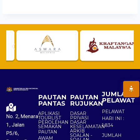
JUMLAH
PAUTAN
PAUTAN
PELAWAT
PANTAS
RUJUKAN
PELAWAT
APLIKASI
DASAR
No. 2, Menara
TOURLIST
PRIVASI
HARI INI :
PEROLEHAN
DASAR
1, Jalan
1,834
SEMAKAN
KESELAMATAN
ARKIB
PAUTAN
P5/6,
SOALAN -
JUMLAH
AWAM
SOALAN