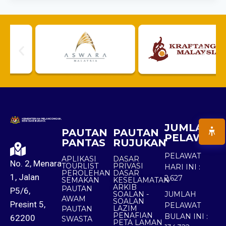
JUMLAH
PAUTAN
PAUTAN
PELAWAT
PANTAS
RUJUKAN
PELAWAT
APLIKASI
DASAR
No. 2, Menara
TOURLIST
PRIVASI
HARI INI :
PEROLEHAN
DASAR
1, Jalan
2,627
SEMAKAN
KESELAMATAN
ARKIB
PAUTAN
P5/6,
SOALAN -
JUMLAH
AWAM
SOALAN
Presint 5,
PELAWAT
LAZIM
PAUTAN
PENAFIAN
BULAN INI :
62200
SWASTA
PETA LAMAN