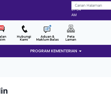
8/8/2026
07:54
AM
alan
Hubungi
Aduan &
Peta
zim
Kami
Maklum Balas
Laman
PROGRAM KEMENTERIAN
in