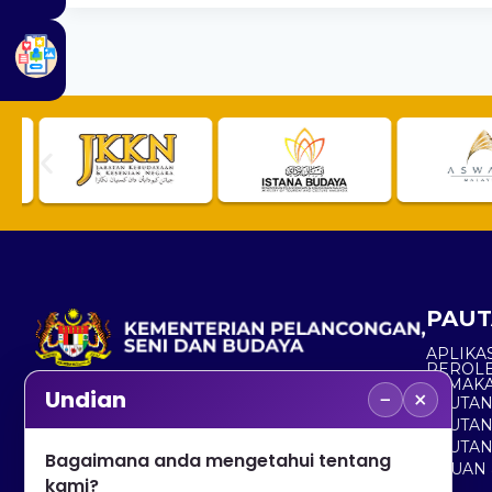
PAUT
APLIKAS
PEROL
SEMAK
−
×
Undian
PAUTA
No. 2, Menara 1, Jalan P5/6, Presint 5,
PAUTAN
62200 PUTRAJAYA
PAUTA
Bagaimana anda mengetahui tentang
ADUAN 
+603 8000 8000
kami?