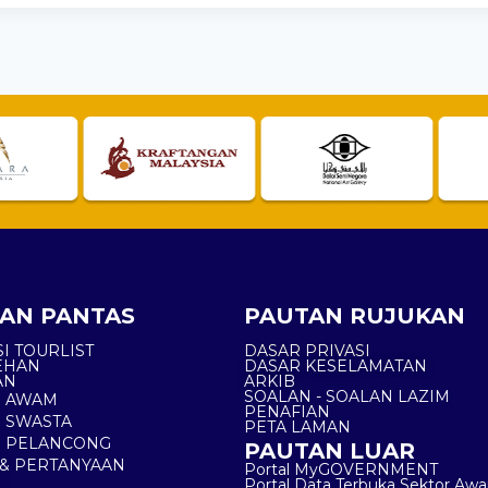
AN PANTAS
PAUTAN RUJUKAN
I TOURLIST
DASAR PRIVASI
EHAN
DASAR KESELAMATAN
AN
ARKIB
SOALAN - SOALAN LAZIM
N AWAM
PENAFIAN
 SWASTA
PETA LAMAN
N PELANCONG
PAUTAN LUAR
& PERTANYAAN
Portal MyGOVERNMENT
Portal Data Terbuka Sektor Aw