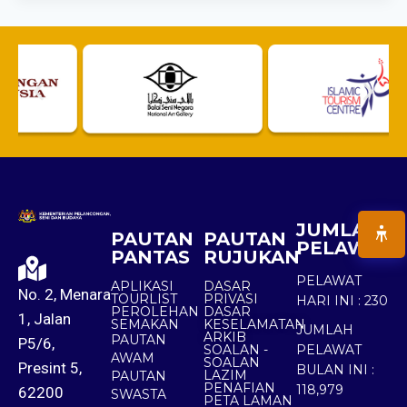
JUMLAH
PAUTAN
PAUTAN
PELAWAT
PANTAS
RUJUKAN
PELAWAT
APLIKASI
DASAR
No. 2, Menara
TOURLIST
PRIVASI
HARI INI :
230
PEROLEHAN
DASAR
1, Jalan
SEMAKAN
KESELAMATAN
JUMLAH
ARKIB
PAUTAN
P5/6,
SOALAN -
PELAWAT
AWAM
SOALAN
Presint 5,
BULAN INI :
LAZIM
PAUTAN
PENAFIAN
118,979
62200
SWASTA
PETA LAMAN