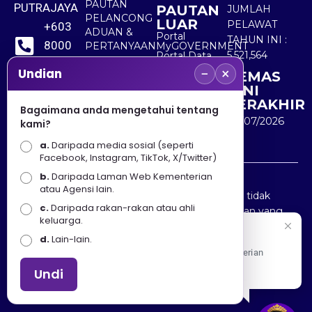
PAUTAN
PUTRAJAYA
PAUTAN
JUMLAH
PELANCONG
LUAR
PELAWAT
+603
ADUAN &
Portal
TAHUN INI :
8000
PERTANYAAN
MyGOVERNMENT
5,521,564
Portal Data
8000
Terbuka
−
×
Undian
KEMAS
Sektor Awam
KINI
+603
TERAKHIR
Bagaimana anda mengetahui tentang
8891
30/07/2026
kami?
7100
a.
Daripada media sosial (seperti
Facebook, Instagram, TikTok, X/Twitter)
b.
Daripada Laman Web Kementerian
Penafian : Kerajaan Malaysia dan Kementerian
atau Agensi lain.
Pelancongan Seni dan Budaya (MOTAC) adalah tidak
c.
Daripada rakan-rakan atau ahli
bertanggungjawab atas kehilangan atau kerugian yang
keluarga.
disebabkan oleh penggunaan mana-mana maklumat
Selamat Datang
d.
Lain-lain.
yang diperolehi dari portal ini.
Apa Khabar! Selamat datang ke Portal Rasmi Kementerian
Pelancongan, Seni dan Budaya
Undi
Hakcipta © 2025 KEMENTERIAN PELANCONGAN SENI
DAN BUDAYA. | Hak Cipta Terpelihara.