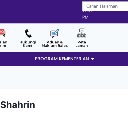
9/8/2026
12:57
PM
alan
Hubungi
Aduan &
Peta
zim
Kami
Maklum Balas
Laman
PROGRAM KEMENTERIAN
 Shahrin