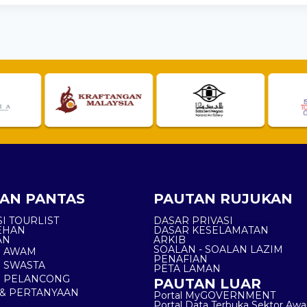
AN PANTAS
PAUTAN RUJUKAN
I TOURLIST
DASAR PRIVASI
EHAN
DASAR KESELAMATAN
AN
ARKIB
SOALAN - SOALAN LAZIM
N AWAM
PENAFIAN
 SWASTA
PETA LAMAN
N PELANCONG
PAUTAN LUAR
& PERTANYAAN
Portal MyGOVERNMENT
Portal Data Terbuka Sektor Aw