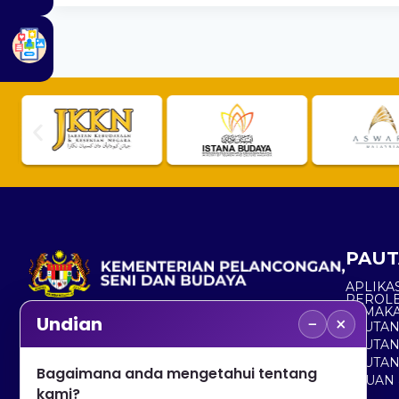
PAUT
APLIKAS
PEROL
SEMAK
−
×
Undian
PAUTA
No. 2, Menara 1, Jalan P5/6, Presint 5,
PAUTAN
62200 PUTRAJAYA
PAUTA
Bagaimana anda mengetahui tentang
ADUAN 
+603 8000 8000
kami?