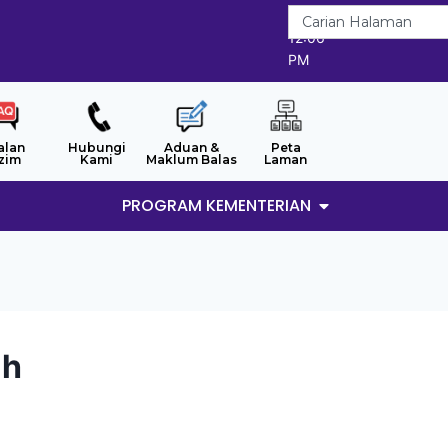
9/8/2026
12:06
PM
alan
Hubungi
Aduan &
Peta
zim
Kami
Maklum Balas
Laman
PROGRAM KEMENTERIAN
ah