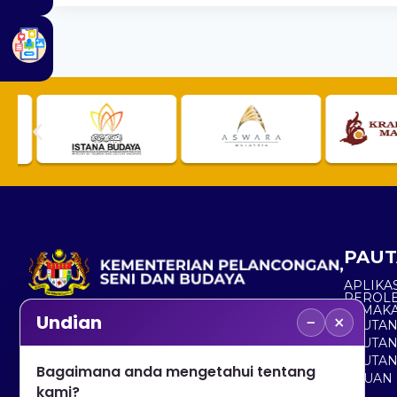
PAUT
APLIKAS
PEROL
SEMAK
−
×
Undian
PAUTA
No. 2, Menara 1, Jalan P5/6, Presint 5,
PAUTAN
62200 PUTRAJAYA
PAUTA
Bagaimana anda mengetahui tentang
ADUAN 
+603 8000 8000
kami?