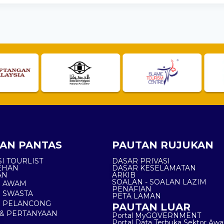
AN PANTAS
PAUTAN RUJUKAN
I TOURLIST
DASAR PRIVASI
EHAN
DASAR KESELAMATAN
AN
ARKIB
SOALAN - SOALAN LAZIM
N AWAM
PENAFIAN
 SWASTA
PETA LAMAN
N PELANCONG
PAUTAN LUAR
& PERTANYAAN
Portal MyGOVERNMENT
Portal Data Terbuka Sektor Aw