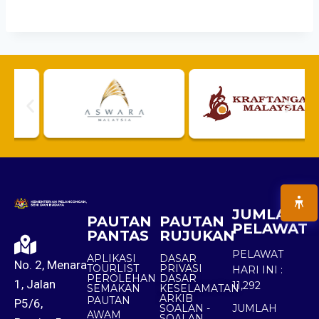
JUMLAH
PAUTAN
PAUTAN
PELAWAT
PANTAS
RUJUKAN
PELAWAT
APLIKASI
DASAR
No. 2, Menara
TOURLIST
PRIVASI
HARI INI :
PEROLEHAN
DASAR
1, Jalan
11,292
SEMAKAN
KESELAMATAN
ARKIB
PAUTAN
P5/6,
SOALAN -
JUMLAH
AWAM
SOALAN