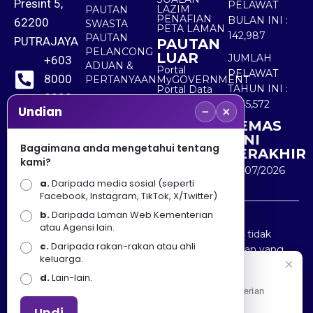
Presint 5,
PELAWAT
LAZIM
PAUTAN
PENAFIAN
BULAN INI :
62200
SWASTA
PETA LAMAN
142,987
PAUTAN
PUTRAJAYA
PAUTAN
PELANCONG
LUAR
JUMLAH
+603
ADUAN &
Portal
PELAWAT
8000
PERTANYAAN
MyGOVERNMENT
TAHUN INI :
Portal Data
8000
Terbuka
5,545,572
−
×
Sektor Awam
Undian
KEMAS
+603
KINI
8891
Bagaimana anda mengetahui tentang
TERAKHIR
kami?
7100
30/07/2026
a.
Daripada media sosial (seperti
Facebook, Instagram, TikTok, X/Twitter)
b.
Daripada Laman Web Kementerian
Penafian : Kerajaan Malaysia dan Kementerian
atau Agensi lain.
Pelancongan Seni dan Budaya (MOTAC) adalah tidak
c.
Daripada rakan-rakan atau ahli
bertanggungjawab atas kehilangan atau kerugian yang
keluarga.
disebabkan oleh penggunaan mana-mana maklumat
Selamat Datang
d.
Lain-lain.
yang diperolehi dari portal ini.
Apa Khabar! Selamat datang ke Portal Rasmi Kementerian
Pelancongan, Seni dan Budaya
Undi