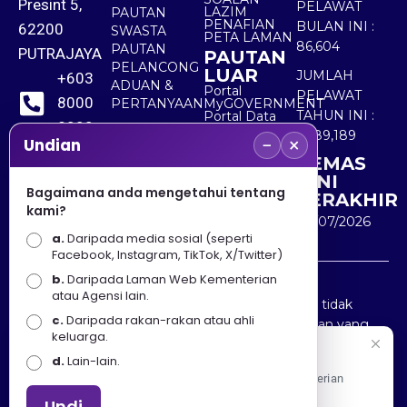
Presint 5,
PELAWAT
LAZIM
PAUTAN
PENAFIAN
BULAN INI :
62200
SWASTA
PETA LAMAN
86,604
PAUTAN
PUTRAJAYA
PAUTAN
PELANCONG
LUAR
JUMLAH
+603
ADUAN &
Portal
PELAWAT
8000
PERTANYAAN
MyGOVERNMENT
TAHUN INI :
Portal Data
8000
Terbuka
5,489,189
−
×
Sektor Awam
Undian
KEMAS
+603
KINI
8891
Bagaimana anda mengetahui tentang
TERAKHIR
kami?
7100
30/07/2026
a.
Daripada media sosial (seperti
Facebook, Instagram, TikTok, X/Twitter)
b.
Daripada Laman Web Kementerian
Penafian : Kerajaan Malaysia dan Kementerian
atau Agensi lain.
Pelancongan Seni dan Budaya (MOTAC) adalah tidak
c.
Daripada rakan-rakan atau ahli
bertanggungjawab atas kehilangan atau kerugian yang
keluarga.
disebabkan oleh penggunaan mana-mana maklumat
Selamat Datang
d.
Lain-lain.
yang diperolehi dari portal ini.
Apa Khabar! Selamat datang ke Portal Rasmi Kementerian
Pelancongan, Seni dan Budaya
Undi