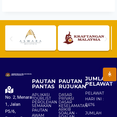
JUMLAH
PAUTAN
PAUTAN
PELAWAT
PANTAS
RUJUKAN
PELAWAT
APLIKASI
DASAR
No. 2, Menara
TOURLIST
PRIVASI
HARI INI :
PEROLEHAN
DASAR
1, Jalan
7,676
SEMAKAN
KESELAMATAN
ARKIB
PAUTAN
P5/6,
SOALAN -
JUMLAH
AWAM
SOALAN