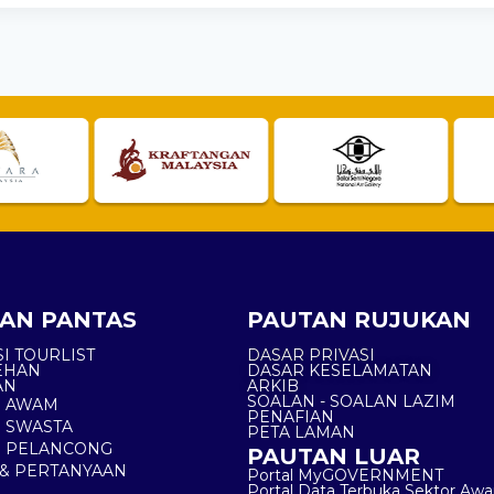
AN PANTAS
PAUTAN RUJUKAN
I TOURLIST
DASAR PRIVASI
EHAN
DASAR KESELAMATAN
AN
ARKIB
SOALAN - SOALAN LAZIM
N AWAM
PENAFIAN
 SWASTA
PETA LAMAN
N PELANCONG
PAUTAN LUAR
& PERTANYAAN
Portal MyGOVERNMENT
Portal Data Terbuka Sektor Aw