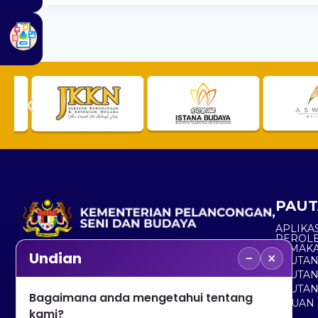
PAUT
APLIKAS
PEROL
SEMAK
−
×
Undian
PAUTA
No. 2, Menara 1, Jalan P5/6, Presint 5,
PAUTAN
62200 PUTRAJAYA
PAUTA
Bagaimana anda mengetahui tentang
ADUAN 
+603 8000 8000
kami?