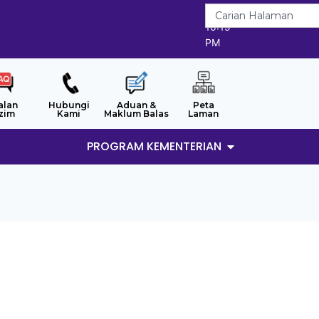
7/8/2026
10:19
PM
alan
Hubungi
Aduan &
Peta
zim
Kami
Maklum Balas
Laman
PROGRAM KEMENTERIAN