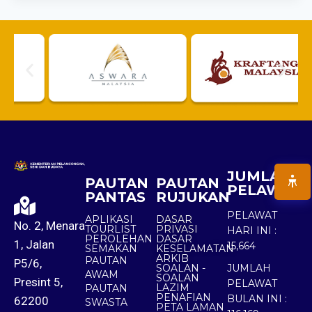
JUMLAH
PAUTAN
PAUTAN
PELAWAT
PANTAS
RUJUKAN
PELAWAT
APLIKASI
DASAR
No. 2, Menara
TOURLIST
PRIVASI
HARI INI :
PEROLEHAN
DASAR
1, Jalan
15,664
SEMAKAN
KESELAMATAN
ARKIB
PAUTAN
P5/6,
SOALAN -
JUMLAH
AWAM
SOALAN
Presint 5,
PELAWAT
LAZIM
PAUTAN
PENAFIAN
BULAN INI :
62200
SWASTA
PETA LAMAN