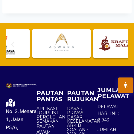
JUMLAH
PAUTAN
PAUTAN
PELAWAT
PANTAS
RUJUKAN
PELAWAT
APLIKASI
DASAR
No. 2, Menara
TOURLIST
PRIVASI
HARI INI :
PEROLEHAN
DASAR
1, Jalan
8,943
SEMAKAN
KESELAMATAN
ARKIB
PAUTAN
P5/6,
SOALAN -
JUMLAH
AWAM
SOALAN