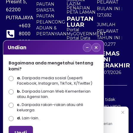
Presint 5,
PELAWAT
LAZIM
PAUTAN
PENAFIAN
BULAN INI :
62200
SWASTA
PETA LAMAN
127,692
PAUTAN
PUTRAJAYA
PAUTAN
PELANCONG
LUAR
JUMLAH
+603
ADUAN &
Portal
PELAWAT
8000
PERTANYAAN
MyGOVERNMENT
TAHUN INI :
Portal Data
8000
Terbuka
5,530,277
−
×
Sektor Awam
Undian
KEMAS
+603
KINI
8891
Bagaimana anda mengetahui tentang
TERAKHIR
kami?
7100
30/07/2026
a.
Daripada media sosial (seperti
Facebook, Instagram, TikTok, X/Twitter)
b.
Daripada Laman Web Kementerian
Penafian : Kerajaan Malaysia dan Kementerian
atau Agensi lain.
Pelancongan Seni dan Budaya (MOTAC) adalah tidak
c.
Daripada rakan-rakan atau ahli
bertanggungjawab atas kehilangan atau kerugian yang
keluarga.
disebabkan oleh penggunaan mana-mana maklumat
Selamat Datang
d.
Lain-lain.
yang diperolehi dari portal ini.
Apa Khabar! Selamat datang ke Portal Rasmi Kementerian
Pelancongan, Seni dan Budaya
Undi