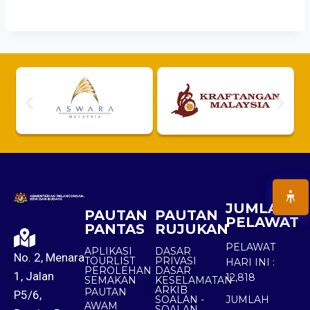
JUMLAH
PAUTAN
PAUTAN
PELAWAT
PANTAS
RUJUKAN
PELAWAT
APLIKASI
DASAR
No. 2, Menara
TOURLIST
PRIVASI
HARI INI :
PEROLEHAN
DASAR
1, Jalan
12,818
SEMAKAN
KESELAMATAN
ARKIB
PAUTAN
P5/6,
SOALAN -
JUMLAH
AWAM
SOALAN