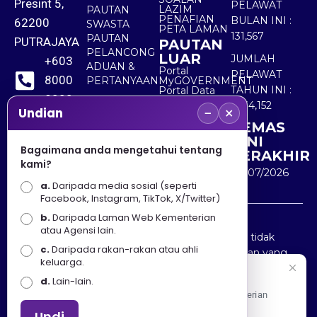
Presint 5,
PELAWAT
LAZIM
PAUTAN
PENAFIAN
BULAN INI :
62200
SWASTA
PETA LAMAN
131,567
PAUTAN
PUTRAJAYA
PAUTAN
PELANCONG
LUAR
JUMLAH
+603
ADUAN &
Portal
PELAWAT
8000
PERTANYAAN
MyGOVERNMENT
TAHUN INI :
Portal Data
8000
Terbuka
5,534,152
−
×
Sektor Awam
Undian
KEMAS
+603
KINI
8891
Bagaimana anda mengetahui tentang
TERAKHIR
kami?
7100
30/07/2026
a.
Daripada media sosial (seperti
Facebook, Instagram, TikTok, X/Twitter)
b.
Daripada Laman Web Kementerian
Penafian : Kerajaan Malaysia dan Kementerian
atau Agensi lain.
Pelancongan Seni dan Budaya (MOTAC) adalah tidak
c.
Daripada rakan-rakan atau ahli
bertanggungjawab atas kehilangan atau kerugian yang
keluarga.
disebabkan oleh penggunaan mana-mana maklumat
Selamat Datang
d.
Lain-lain.
yang diperolehi dari portal ini.
Apa Khabar! Selamat datang ke Portal Rasmi Kementerian
Pelancongan, Seni dan Budaya
Undi