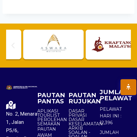
JUMLAH
PAUTAN
PAUTAN
PELAWAT
PANTAS
RUJUKAN
PELAWAT
APLIKASI
DASAR
No. 2, Menara
TOURLIST
PRIVASI
HARI INI :
PEROLEHAN
DASAR
1, Jalan
12,396
SEMAKAN
KESELAMATAN
ARKIB
PAUTAN
P5/6,
SOALAN -
JUMLAH
AWAM
SOALAN