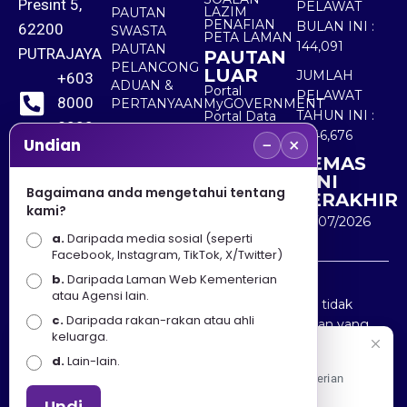
Presint 5,
PELAWAT
LAZIM
PAUTAN
PENAFIAN
BULAN INI :
62200
SWASTA
PETA LAMAN
144,091
PAUTAN
PUTRAJAYA
PAUTAN
PELANCONG
LUAR
JUMLAH
+603
ADUAN &
Portal
PELAWAT
8000
PERTANYAAN
MyGOVERNMENT
TAHUN INI :
Portal Data
8000
Terbuka
5,546,676
−
×
Sektor Awam
Undian
KEMAS
+603
KINI
8891
Bagaimana anda mengetahui tentang
TERAKHIR
kami?
7100
30/07/2026
a.
Daripada media sosial (seperti
Facebook, Instagram, TikTok, X/Twitter)
b.
Daripada Laman Web Kementerian
Penafian : Kerajaan Malaysia dan Kementerian
atau Agensi lain.
Pelancongan Seni dan Budaya (MOTAC) adalah tidak
c.
Daripada rakan-rakan atau ahli
bertanggungjawab atas kehilangan atau kerugian yang
keluarga.
disebabkan oleh penggunaan mana-mana maklumat
Selamat Datang
d.
Lain-lain.
yang diperolehi dari portal ini.
Apa Khabar! Selamat datang ke Portal Rasmi Kementerian
Pelancongan, Seni dan Budaya
Undi