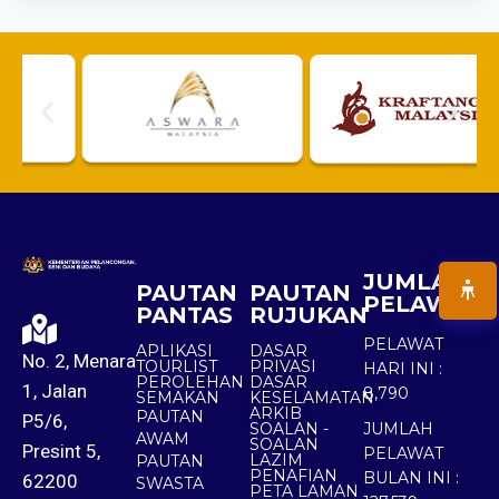
JUMLAH
PAUTAN
PAUTAN
PELAWAT
PANTAS
RUJUKAN
PELAWAT
APLIKASI
DASAR
No. 2, Menara
TOURLIST
PRIVASI
HARI INI :
PEROLEHAN
DASAR
1, Jalan
8,790
SEMAKAN
KESELAMATAN
ARKIB
PAUTAN
P5/6,
SOALAN -
JUMLAH
AWAM
SOALAN
Presint 5,
PELAWAT
LAZIM
PAUTAN
PENAFIAN
BULAN INI :
62200
SWASTA
PETA LAMAN