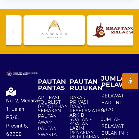
JUMLAH
PAUTAN
PAUTAN
PELAWAT
PANTAS
RUJUKAN
PELAWAT
APLIKASI
DASAR
No. 2, Menara
TOURLIST
PRIVASI
HARI INI :
PEROLEHAN
DASAR
1, Jalan
4,370
SEMAKAN
KESELAMATAN
ARKIB
PAUTAN
P5/6,
SOALAN -
JUMLAH
AWAM
SOALAN
Presint 5,
PELAWAT
LAZIM
PAUTAN
PENAFIAN
BULAN INI :
62200
SWASTA
PETA LAMAN